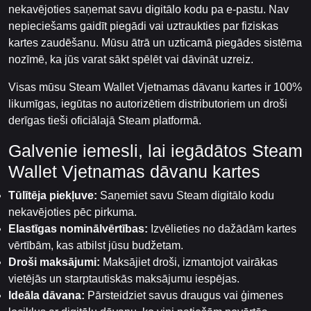
nekavējoties saņemat savu digitālo kodu pa e-pastu. Nav
nepieciešams gaidīt piegādi vai uztraukties par fiziskas
kartes zaudēšanu. Mūsu ātrā un uzticamā piegādes sistēma
nozīmē, ka jūs varat sākt spēlēt vai dāvināt uzreiz.
Visas mūsu Steam Wallet Vjetnamas dāvanu kartes ir 100%
likumīgas, iegūtas no autorizētiem distributoriem un droši
derīgas tieši oficiālajā Steam platformā.
Galvenie iemesli, lai iegādātos Steam
Wallet Vjetnamas dāvanu kartes
Tūlītēja piekļuve:
Saņemiet savu Steam digitālo kodu
nekavējoties pēc pirkuma.
Elastīgas nominālvērtības:
Izvēlieties no dažādām kartes
vērtībām, kas atbilst jūsu budžetam.
Droši maksājumi:
Maksājiet droši, izmantojot vairākas
vietējās un starptautiskās maksājumu iespējas.
Ideāla dāvana:
Pārsteidziet savus draugus vai ģimenes