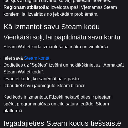
locikļus ar digitālu dāvanu, ko viņi patiešām novērtēs.
Reģionam atbilstoša:
Izveidota īpaši Vjetnamas Steam
kontiem, lai izvairītos no jebkādām problēmām.
Kā izmantot savu Steam kodu
Vienkārši soļi, lai papildinātu savu kontu
Steam Wallet koda izmantošana ir ātra un vienkārša:
Ieiet savā
Steam kontā
.
Dodieties uz "Spēles" izvēlni un noklikšķiniet uz "Apmaksāt
Steam Wallet kodu".
Ievadiet kodu, ko saņēmāt pa e-pastu.
Izbaudiet savu jauniegūto Steam bilanci!
Kad kods ir izmantots, līdzekļi nekavējoties ir pieejami
spēļu, programmatūras un citu satura iegādei Steam
platformā.
Iegādājieties Steam kodus tiešsaistē