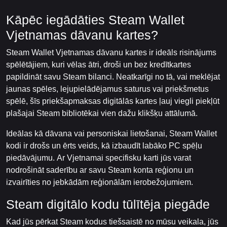
Kāpēc iegādāties Steam Wallet
Vjetnamas dāvanu kartes?
Steam Wallet Vjetnamas dāvanu kartes ir ideāls risinājums
spēlētājiem, kuri vēlas ātri, droši un bez kredītkartes
papildināt savu Steam bilanci. Neatkarīgi no tā, vai meklējat
jaunas spēles, lejupielādējamus saturus vai priekšmetus
spēlē, šīs priekšapmaksas digitālās kartes ļauj viegli piekļūt
plašajai Steam bibliotēkai vien dažu klikšķu attālumā.
Ideālas kā dāvana vai personiskai lietošanai, Steam Wallet
kodi ir drošs un ērts veids, kā izbaudīt labāko PC spēļu
piedāvājumu. Ar Vjetnamai specifisku karti jūs varat
nodrošināt saderību ar savu Steam konta reģionu un
izvairīties no jebkādām reģionālām ierobežojumiem.
Steam digitālo kodu tūlītēja piegāde
Kad jūs pērkat Steam kodus tiešsaistē no mūsu veikala, jūs