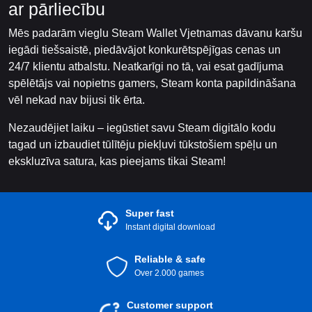
ar pārliecību
Mēs padarām vieglu Steam Wallet Vjetnamas dāvanu karšu
iegādi tiešsaistē, piedāvājot konkurētspējīgas cenas un
24/7 klientu atbalstu. Neatkarīgi no tā, vai esat gadījuma
spēlētājs vai nopietns gamers, Steam konta papildināšana
vēl nekad nav bijusi tik ērta.
Nezaudējiet laiku – iegūstiet savu Steam digitālo kodu
tagad un izbaudiet tūlītēju piekļuvi tūkstošiem spēļu un
ekskluzīva satura, kas pieejams tikai Steam!
Super fast
Instant digital download
Reliable & safe
Over 2.000 games
Customer support