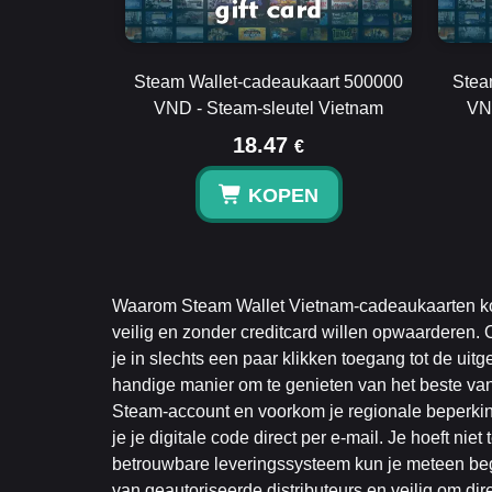
Steam Wallet-cadeaukaart 500000
Stea
VND - Steam-sleutel Vietnam
VN
18.47
€
KOPEN
Waarom Steam Wallet Vietnam-cadeaukaarten kop
veilig en zonder creditcard willen opwaarderen.
je in slechts een paar klikken toegang tot de uit
handige manier om te genieten van het beste van 
Steam-account en voorkom je regionale beperkin
je je digitale code direct per e-mail. Je hoeft ni
betrouwbare leveringssysteem kun je meteen beg
van geautoriseerde distributeurs en veilig om di