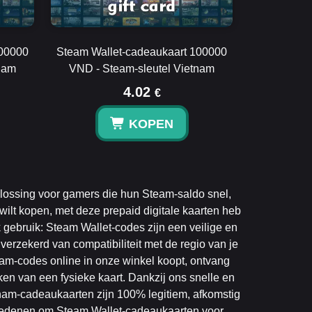
200000
Steam Wallet-cadeaukaart 100000
nam
VND - Steam-sleutel Vietnam
4.02
€
KOPEN
ossing voor gamers die hun Steam-saldo snel,
ilt kopen, met deze prepaid digitale kaarten heb
k gebruik: Steam Wallet-codes zijn een veilige en
verzekerd van compatibiliteit met de regio van je
am-codes online in onze winkel koopt, ontvang
aken van een fysieke kaart. Dankzij ons snelle en
nam-cadeaukaarten zijn 100% legitiem, afkomstig
ste redenen om Steam Wallet-cadeaukaarten voor