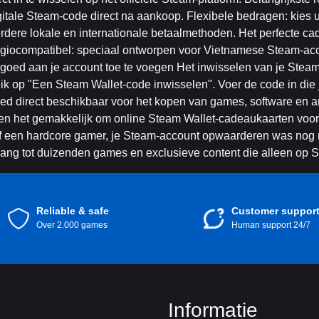
itale Steam-code direct na aankoop. Flexibele bedragen: kies ui
erdere lokale en internationale betaalmethoden. Het perfecte cad
Regiocompatibel: speciaal ontworpen voor Vietnamese Steam-ac
ed aan je account toe te voegen Het inwisselen van je Steam 
 op "Een Steam Wallet-code inwisselen". Voer de code in die j
ed direct beschikbaar voor het kopen van games, software en a
en het gemakkelijk om online Steam Wallet-cadeaukaarten voor 
 of een hardcore gamer, je Steam-account opwaarderen was nog 
egang tot duizenden games en exclusieve content die alleen op 
Reliable & safe
Customer suppor
Over 2.000 games
Human support 24/7
Informatie