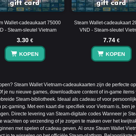
m Wallet-cadeaukaart 75000
Steam Wallet-cadeaukaart 
D - Steam-sleutel Vietnam
VND - Steam-sleutel Viet
3.30
7.74
€
€
KOPEN
KOPEN
en? Steam Wallet Vietnam-cadeaukaarten zijn de perfecte opl
 Of je nu nieuwe games, downloadbare content of in-game items w
gebreide Steam-bibliotheek. Ideaal als cadeau of voor persoonlij
pc-gaming. Met een kaart die specifiek voor Vietnam is, ben je 
gen. Directe levering van Steam-digitale codes Wanneer je Ste
et te wachten op verzending of je zorgen te maken over het kwijtr
innen met spelen of cadeau geven. Al onze Steam Wallet Viet
rect in te wisselen op het officiële Steam-platform. Belangrijk