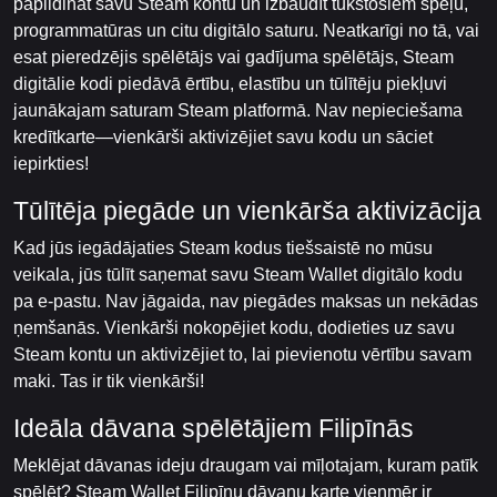
papildināt savu Steam kontu un izbaudīt tūkstošiem spēļu,
programmatūras un citu digitālo saturu. Neatkarīgi no tā, vai
esat pieredzējis spēlētājs vai gadījuma spēlētājs, Steam
digitālie kodi piedāvā ērtību, elastību un tūlītēju piekļuvi
jaunākajam saturam Steam platformā. Nav nepieciešama
kredītkarte—vienkārši aktivizējiet savu kodu un sāciet
iepirkties!
Tūlītēja piegāde un vienkārša aktivizācija
Kad jūs iegādājaties Steam kodus tiešsaistē no mūsu
veikala, jūs tūlīt saņemat savu Steam Wallet digitālo kodu
pa e-pastu. Nav jāgaida, nav piegādes maksas un nekādas
ņemšanās. Vienkārši nokopējiet kodu, dodieties uz savu
Steam kontu un aktivizējiet to, lai pievienotu vērtību savam
maki. Tas ir tik vienkārši!
Ideāla dāvana spēlētājiem Filipīnās
Meklējat dāvanas ideju draugam vai mīļotajam, kuram patīk
spēlēt? Steam Wallet Filipīnu dāvanu karte vienmēr ir