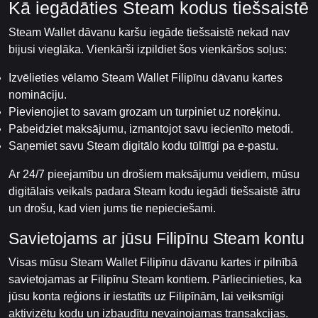
Kā iegādāties Steam kodus tiešsaistē
Steam Wallet dāvanu karšu iegāde tiešsaistē nekad nav
bijusi vieglāka. Vienkārši izpildiet šos vienkāršos soļus:
Izvēlieties vēlamo Steam Wallet Filipīnu dāvanu kartes
nomināciju.
Pievienojiet to savam grozam un turpiniet uz norēķinu.
Pabeidziet maksājumu, izmantojot savu iecienīto metodi.
Saņemiet savu Steam digitālo kodu tūlītīgi pa e-pastu.
Ar 24/7 pieejamību un drošiem maksājumu veidiem, mūsu
digitālais veikals padara Steam kodu iegādi tiešsaistē ātru
un drošu, kad vien jums tie nepieciešami.
Savietojams ar jūsu Filipīnu Steam kontu
Visas mūsu Steam Wallet Filipīnu dāvanu kartes ir pilnībā
savietojamas ar Filipīnu Steam kontiem. Pārliecinieties, ka
jūsu konta reģions ir iestatīts uz Filipīnām, lai veiksmīgi
aktivizētu kodu un izbaudītu nevainojamas transakcijas.