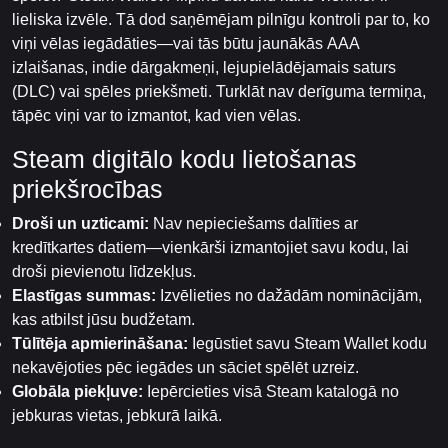
lieliska izvēle. Tā dod saņēmējam pilnīgu kontroli par to, ko
viņi vēlas iegādāties—vai tās būtu jaunākās AAA
izlaišanas, indie dārgakmeņi, lejupielādējamais saturs
(DLC) vai spēles priekšmeti. Turklāt nav derīguma termiņa,
tāpēc viņi var to izmantot, kad vien vēlas.
Steam digitālo kodu lietošanas
priekšrocības
Droši un uzticami:
Nav nepieciešams dalīties ar
kredītkartes datiem—vienkārši izmantojiet savu kodu, lai
droši pievienotu līdzekļus.
Elastīgas summas:
Izvēlieties no dažādām nominācijām,
kas atbilst jūsu budžetam.
Tūlītēja apmierināšana:
Iegūstiet savu Steam Wallet kodu
nekavējoties pēc iegādes un sāciet spēlēt uzreiz.
Globāla piekļuve:
Iepērcieties visā Steam katalogā no
jebkuras vietas, jebkurā laikā.