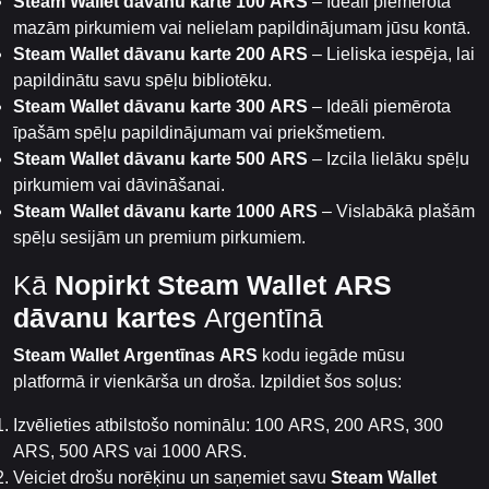
Steam Wallet dāvanu karte 100 ARS
– Ideāli piemērota
mazām pirkumiem vai nelielam papildinājumam jūsu kontā.
Steam Wallet dāvanu karte 200 ARS
– Lieliska iespēja, lai
papildinātu savu spēļu bibliotēku.
Steam Wallet dāvanu karte 300 ARS
– Ideāli piemērota
īpašām spēļu papildinājumam vai priekšmetiem.
Steam Wallet dāvanu karte 500 ARS
– Izcila lielāku spēļu
pirkumiem vai dāvināšanai.
Steam Wallet dāvanu karte 1000 ARS
– Vislabākā plašām
spēļu sesijām un premium pirkumiem.
Kā
Nopirkt Steam Wallet ARS
dāvanu kartes
Argentīnā
Steam Wallet Argentīnas ARS
kodu iegāde mūsu
platformā ir vienkārša un droša. Izpildiet šos soļus:
Izvēlieties atbilstošo nominālu: 100 ARS, 200 ARS, 300
ARS, 500 ARS vai 1000 ARS.
Veiciet drošu norēķinu un saņemiet savu
Steam Wallet