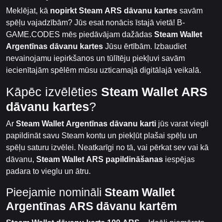
Meklējat, kā
nopirkt Steam ARS dāvanu kartes
savām
spēļu vajadzībām? Jūs esat nonācis īstajā vietā! B-
GAME.CODES mēs piedāvājam dažādas
Steam Wallet
Argentīnas dāvanu kartes
Jūsu ērtībām. Izbaudiet
nevainojamu iepirkšanos un tūlītēju piekļuvi savām
iecienītajām spēlēm mūsu uzticamajā digitālajā veikalā.
Kāpēc izvēlēties
Steam Wallet ARS
dāvanu kartes
?
Ar
Steam Wallet Argentīnas dāvanu karti
jūs varat viegli
papildināt savu Steam kontu un piekļūt plašai spēļu un
spēļu saturu izvēlei. Neatkarīgi no tā, vai pērkat sev vai kā
dāvanu,
Steam Wallet ARS papildināšanas
iespējas
padara to vieglu un ātru.
Pieejamie nomināli
Steam Wallet
Argentīnas ARS dāvanu kartēm