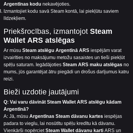
Argentīnas kodu
nekavējoties.
Izmantojiet kodu savā Steam kontā, lai piekļūtu saviem
līdzekļiem.
Priekšrocības, izmantojot
Steam
Wallet ARS atslēgas
Ar mūsu
Steam atslēgu Argentīnā ARS
iespējām varat
izvairīties no maksājumu metožu sasaistes un tieši piekļūt
spēļu saturam. Iegādājoties
Steam ARS maku atslēgas
no
mums, jūs garantējat ātru piegādi un drošus darījumus katru
reizi.
Bieži uzdotie jautājumi
Q: Vai varu dāvināt Steam Wallet ARS atslēgu kādam
Argentīnā?
A: Jā, mūsu
Argentīnas Steam dāvanu kartes
iespējas
padara to vieglu, lai nosūtītu spēļu kredītu kā dāvanu.
Vienkārši nopērciet
Steam Wallet dāvanu karti
ARS un