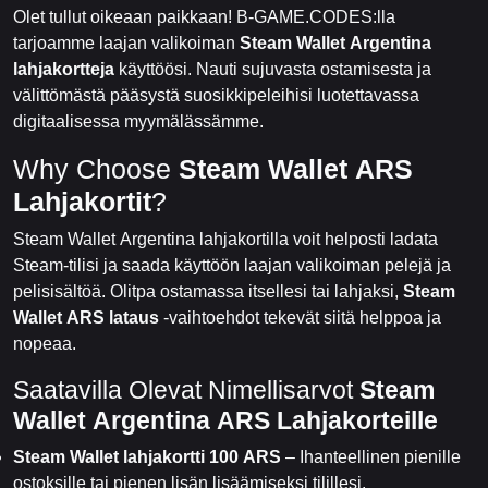
Olet tullut oikeaan paikkaan! B-GAME.CODES:lla
tarjoamme laajan valikoiman
Steam Wallet Argentina
lahjakortteja
käyttöösi. Nauti sujuvasta ostamisesta ja
välittömästä pääsystä suosikkipeleihisi luotettavassa
digitaalisessa myymälässämme.
Why Choose
Steam Wallet ARS
Lahjakortit
?
Steam Wallet Argentina lahjakortilla voit helposti ladata
Steam-tilisi ja saada käyttöön laajan valikoiman pelejä ja
pelisisältöä. Olitpa ostamassa itsellesi tai lahjaksi,
Steam
Wallet ARS lataus
-vaihtoehdot tekevät siitä helppoa ja
nopeaa.
Saatavilla Olevat Nimellisarvot
Steam
Wallet Argentina ARS Lahjakorteille
Steam Wallet lahjakortti 100 ARS
– Ihanteellinen pienille
ostoksille tai pienen lisän lisäämiseksi tilillesi.