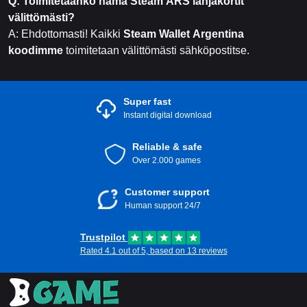
Q: Toimitetaanko nämä
Steam ARS lahjakortit
välittömästi?
A: Ehdottomasti! Kaikki
Steam Wallet Argentina
koodimme
toimitetaan välittömästi sähköpostitse.
Super fast
Instant digital download
Reliable & safe
Over 2.000 games
Customer support
Human support 24/7
Trustpilot
Rated 4.1 out of 5, based on 13 reviews