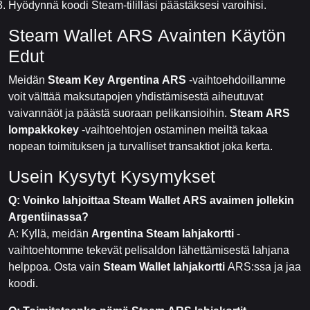
Hyödynnä koodi Steam-tililläsi päästäksesi varoihisi.
Steam Wallet ARS Avainten Käytön
Edut
Meidän
Steam Key Argentina ARS
-vaihtoehdoillamme
voit välttää maksutapojen yhdistämisestä aiheutuvat
vaivannäöt ja päästä suoraan pelikansioihin.
Steam ARS
lompakkokey
-vaihtoehtojen ostaminen meiltä takaa
nopean toimituksen ja turvalliset transaktiot joka kerta.
Usein Kysytyt Kysymykset
Q: Voinko lahjoittaa Steam Wallet ARS avaimen jollekin
Argentiinassa?
A: Kyllä, meidän
Argentina Steam lahjakortti
-
vaihtoehtomme tekevät pelisaldon lähettämisestä lahjana
helppoa. Osta vain
Steam Wallet lahjakortti
ARS:ssa ja jaa
koodi.