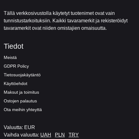
Tällä verkkosivustolla käytetyt tuotenimet ovat vain
tunnistustarkoituksiin. Kaikki tavaramerkit ja rekisteröidyt
tavaramerkit ovat niiden omistajien omaisuutta.
Tiedot
Meistä
GDPR Policy
Tietosuojakäytäntö
Käyttöehdot
Maksut ja toimitus
Ostojen palautus
Ota meihin yhteyttä
Valuutta: EUR
Vaihda valuutta:
UAH
PLN
TRY