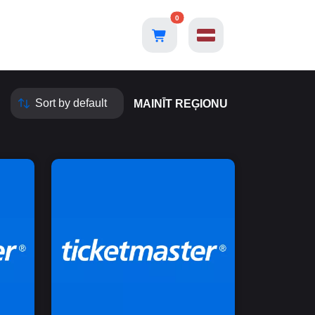
0
MAINĪT REĢIONU