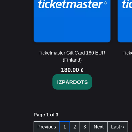
Ticketmaster Gift Card 180 EUR
Tick
(Finland)
180.00
€
IZPĀRDOTS
Page 1 of 3
Previous
1
2
3
Next
Last ››