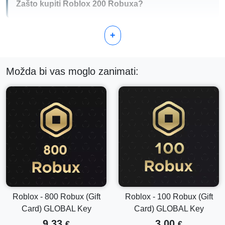
Zašto kupiti Roblox 200 Robuxa?
Kupovina poklon kartice Roblox 200 Robuxa nudi nekoliko
+
prednosti:
Bez napora dodajte Robux u svoj račun
Pristup premium sadržaju i dodacima u igri
Možda bi vas moglo zanimati:
Poklonite savršeno iznenađenje svakom obožavatelju
Robloxa
Uživajte u fleksibilnosti globalnog ključa koji vrijedi za
račune širom svijeta
Kako aktivirati svoju Roblox 200 Robux poklon
karticu
Aktivacija vaše Roblox 200 Robux kartice je brza i
jednostavna. Slijedite ove korake za ispunjenje vaših
Robuxa i počnite uživati u novim značajkama:
Roblox - 800 Robux (Gift
Roblox - 100 Robux (Gift
Posjetite službenu
Roblox web stranicu
i prijavite se na
Card) GLOBAL Key
Card) GLOBAL Key
svoj račun.
9.33
3.00
Idite na odjeljak 'Robux' na početnoj stranici.
€
€