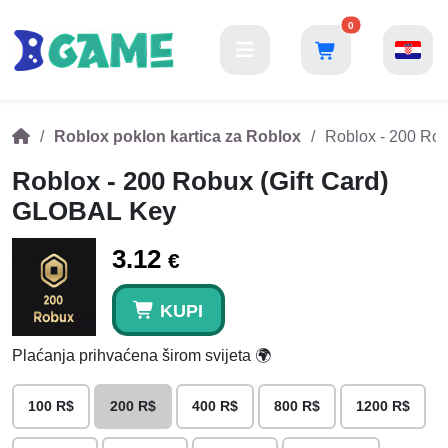
0
Roblox poklon kartica za Roblox
Roblox - 200 Ro
Roblox - 200 Robux (Gift Card)
GLOBAL Key
3.12
€
KUPI
Plaćanja prihvaćena širom svijeta 🌍
100 R$
200 R$
400 R$
800 R$
1200 R$