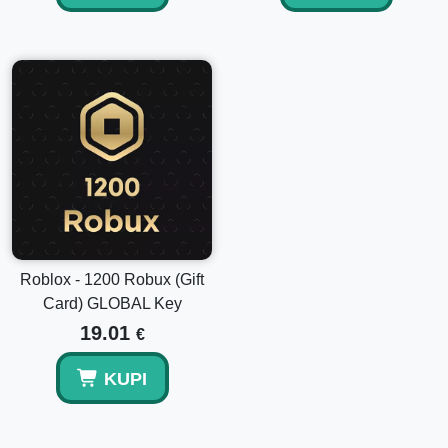
gaming iskustva.
Ne čekajte da unaprijedite svoje Roblox avanture. Kupite
svoju
Roblox 200 Robux Poklon Karticu
danas i
otključajte nove razine zabave i kreativnosti!
Roblox - 1200 Robux (Gift
Card) GLOBAL Key
19.01
€
KUPI