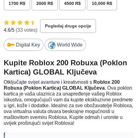
1700 R$
2000 R$
4500 R$
10,000 R$
Pogledaj druge opcije
4.6
/5
(
33
votes)
Digital Key
World Wide
Kupite Roblox 200 Robuxa (Poklon
Kartica) GLOBAL Ključeva
Otključajte svijet avanture i kreativnosti s
Roblox 200
Robuxa (Poklon Kartica) GLOBAL Ključeva
. Ova poklon
kartica je vaša ulaznica za unapređenje vašeg Roblox
iskustva, omogućujući vam da kupite ekskluzivne predmete
u igri, kože i dodatke. Idealno za sve obožavatelje Robloxa,
ova virtualna valuta otvara beskrajne mogućnosti u
maštovitom svemiru Robloxa. Kupite odmah i uronite u
uvijek proširujući svijet Robloxa!