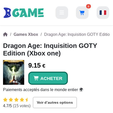
0
Games Xbox
Dragon Age: Inquisition GOTY Edition
Dragon Age: Inquisition GOTY
Edition (Xbox one)
9.15
€
ACHETER
Paiements acceptés dans le monde entier 🌍
Voir d’autres options
4.7
/5
(
15
votes)