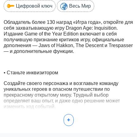
Цифровой ключ
Весь Мир
Обладатель более 130 наград «Игра года», откройте для
себя захватывающую игру Dragon Age: Inquisition.
Издание Game of the Year Edition включает в себя
получившую признание критиков игру, официальные
дополнения — Jaws of Hakkon, The Descent и Trespasser
— и дополнительные функции.
• Станьте инквизитором
Создайте своего персонажа и возглавьте команду
уникальных героев в опасном путешествии по
прекрасному открытому миру. Трудный выбор
определяет ваш опыт, и даже одно решение может
изменить ход событий.
• Челюсти Хаккона
+
Узнайте о судьбе последнего инквизитора и
могущественного дракона, на которого он охотился.