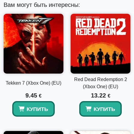
Вам могут быть интересны:
• Спуск
Спуститесь под землю, чтобы обнаружить источник
загадочных землетрясений, угрожающих Тедасу.
• Нарушитель
Решите окончательную судьбу Инквизиции по мере
появления новых угроз.
• Улучшение Deluxe, авварские трофеи и трофеи кунари
Настройте свою Инквизицию с помощью специального
снаряжения, легендарного оружия, разнообразных
Red Dead Redemption 2
ездовых животных и уникальных элементов Скайхолда,
Tekken 7 (Xbox One) (EU)
(Xbox One) (EU)
чтобы персонализировать свою домашнюю базу.
9.45
13.22
€
€
КУПИТЬ
КУПИТЬ