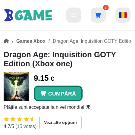
0
Games Xbox
Dragon Age: Inquisition GOTY Edition
Dragon Age: Inquisition GOTY
Edition (Xbox one)
9.15
€
CUMPĂRĂ
Plățile sunt acceptate la nivel mondial 🌍
Vezi alte opțiuni
4.7
/5
(
15
votes)