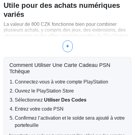
Utile pour des achats numériques
variés
La valeur de 800 CZK fonctionne bien pour combiner
plusieurs achats, y compris des jeux, des extensions, des
abonnements et des offres promotionnelles du PlayStation
Store.
+
Utilisez votre solde de 800 CZK pour
Jeux PlayStation numériques
Comment Utiliser Une Carte Cadeau PSN
Packs d'expansion et bundles DLC
Tchèque
Achats PlayStation Plus
Monnaie en jeu et articles premium
Connectez-vous à votre compte PlayStation
Offres saisonnières du PlayStation Store
Ouvrez le PlayStation Store
Pourquoi choisir cette dénomination
Sélectionnez
Utiliser Des Codes
?
Entrez votre code PSN
800 CZK offre aux utilisateurs PSN tchèques un solde utile
Confirmez l’activation et le solde sera ajouté à votre
de gamme intermédiaire qui peut couvrir plusieurs petits
portefeuille
achats ou contribuer à une commande numérique plus
importante.