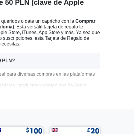
e 50 PLN (clave de Apple
s queridos o date un capricho con la
Comprar
olonia)
. Esta versátil tarjeta de regalo te
ple Store, iTunes, App Store y más. Ya sea que
o suscripciones, esta Tarjeta de Regalo de
necesitas.
50 PLN?
al para diversas compras en las plataformas
vicios, productos y contenidos de Apple.
ara cumpleaños, vacaciones o cualquier
tras tarjetas de regalo para compras más
 PLN