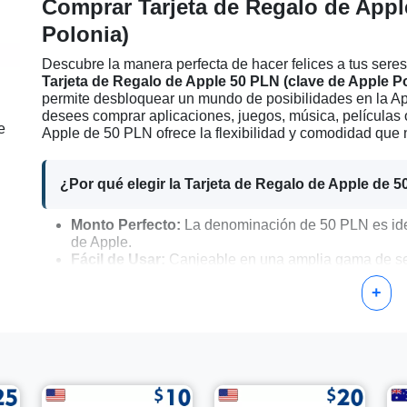
Comprar Tarjeta de Regalo de Appl
Polonia)
Descubre la manera perfecta de hacer felices a tus sere
Tarjeta de Regalo de Apple 50 PLN (clave de Apple P
permite desbloquear un mundo de posibilidades en la Ap
desees comprar aplicaciones, juegos, música, películas 
e
Apple de 50 PLN ofrece la flexibilidad y comodidad que 
¿Por qué elegir la Tarjeta de Regalo de Apple de 
Monto Perfecto:
La denominación de 50 PLN es ide
de Apple.
Fácil de Usar:
Canjeable en una amplia gama de ser
Gran Opción de Regalo:
Una excelente elección p
+
ocasión.
Flexibilidad:
Puede utilizarse en combinación con o
grandes.
Cómo Activar tu Tarjeta de Regalo de Apple de 50