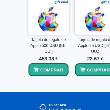
Tarjeta de regalo de
Tarjeta de regalo 
Apple 500 USD (EE.
Apple 25 USD (EE
UU.)
UU.)
453.38
22.67
€
€
COMPRAR
COMPRAR
Super fast
Instant digital download