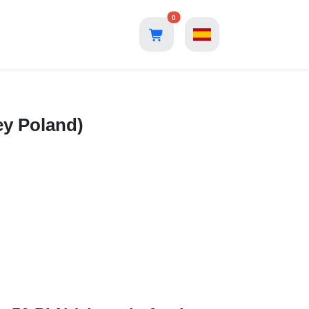
0
ey Poland)