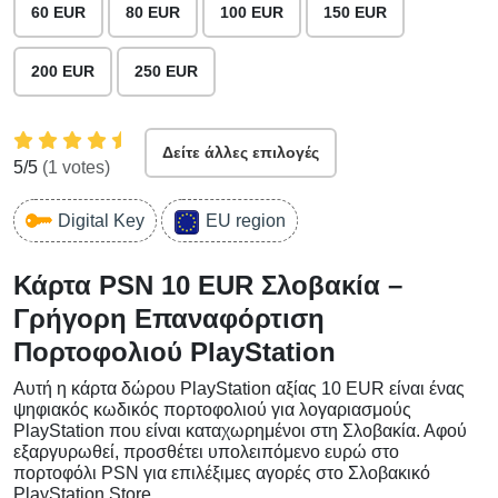
60 EUR
80 EUR
100 EUR
150 EUR
200 EUR
250 EUR
Δείτε άλλες επιλογές
5
/5
(
1
votes)
Digital Key
EU region
Κάρτα PSN 10 EUR Σλοβακία –
Γρήγορη Επαναφόρτιση
Πορτοφολιού PlayStation
Αυτή η κάρτα δώρου PlayStation αξίας 10 EUR είναι ένας
ψηφιακός κωδικός πορτοφολιού για λογαριασμούς
PlayStation που είναι καταχωρημένοι στη Σλοβακία. Αφού
εξαργυρωθεί, προσθέτει υπολειπόμενο ευρώ στο
πορτοφόλι PSN για επιλέξιμες αγορές στο Σλοβακικό
PlayStation Store.