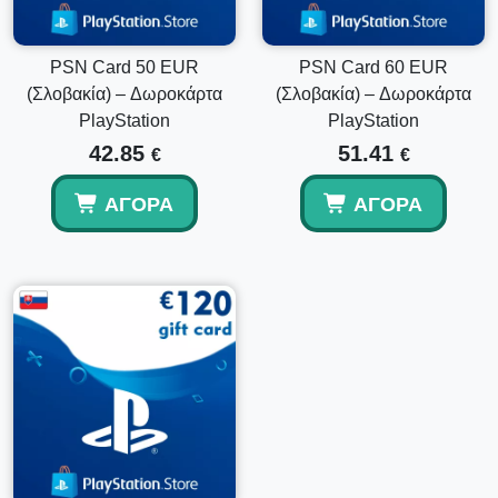
πορτοφολιού μου;
PSN Card 50 EUR
PSN Card 60 EUR
Ναι, το ποσό που εξαργυρώνεται προστίθεται στα τρέχοντα
κεφάλαια πορτοφολιού PlayStation σας.
(Σλοβακία) – Δωροκάρτα
(Σλοβακία) – Δωροκάρτα
PlayStation
PlayStation
42.85
51.41
€
€
ΑΓΟΡΆ
ΑΓΟΡΆ