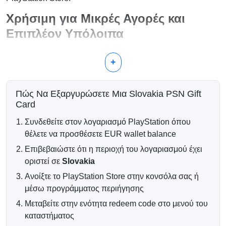
Χρήσιμη για Μικρές Αγορές και
Επιπλέον Υπόλοιπα
Η ονομασία 10 EUR είναι μια βολική επιλογή όταν
χρειάζεστε πιστωτικό υπόλοιπο για DLC, εκπτώσεις σε
+
παιχνίδια, αντικείμενα εντός του παιχνιδιού, πληρωμές
PlayStation Plus ή ένα μικρό ποσό για να ολοκληρώσετε μια
μεγαλύτερη αγορά.
Πώς Να Εξαργυρώσετε Μια Slovakia PSN Gift
Card
Για Τι Μπορείτε να Χρησιμοποιήσετε
τα 10 EUR;
Συνδεθείτε στον λογαριασμό PlayStation όπου
θέλετε να προσθέσετε EUR wallet balance
Πακέτα DLC, επεκτάσεις και πρόσθετα παιχνίδια
Επιβεβαιώστε ότι η περιοχή του λογαριασμού έχει
Παιχνίδια και πακέτα κατά τη διάρκεια εκπτώσεων στο
PlayStation Store
οριστεί σε
Slovakia
Αγορές και ανανεώσεις PlayStation Plus
Ανοίξτε το PlayStation Store στην κονσόλα σας ή
Επαγγελματικό νόμισμα εντός παιχνιδιού,
καλλωπιστικά και premium αντικείμενα
μέσω προγράμματος περιήγησης
Επιπλέον κεφάλαια πορτοφολιού για συνδυασμένες
Μεταβείτε στην ενότητα redeem code στο μενού του
πληρωμές
καταστήματος