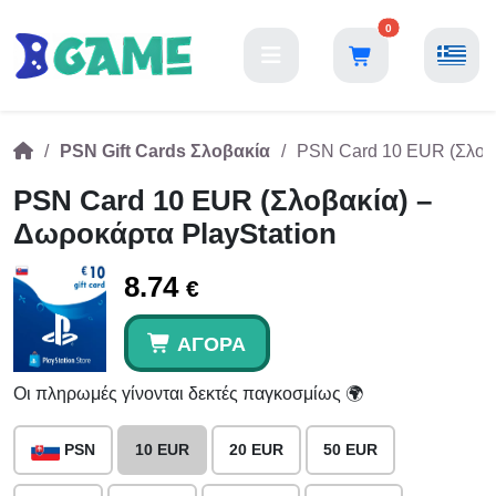
0
PSN Gift Cards Σλοβακία
PSN Card 10 EUR (Σλοβα
PSN Card 10 EUR (Σλοβακία) –
Δωροκάρτα PlayStation
8.74
€
ΑΓΟΡΆ
Οι πληρωμές γίνονται δεκτές παγκοσμίως 🌍
PSN
10 EUR
20 EUR
50 EUR