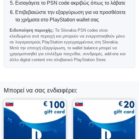
Ψηφιακή Παράδοση μέσω Email
Εισαγάγετε το PSN code ακριβώς όπως το λάβατε
Αφού επιβεβαιωθεί η πληρωμή, ο κωδικός πορτοφολιού
Επιβεβαιώστε την εξαργύρωση για να προσθέσετε
PSN σας παραδίδεται ηλεκτρονικά στη διεύθυνση email
τα χρήματα στο PlayStation wallet σας
σας. Οι περισσότερες παραγγελίες επεξεργάζονται
αυτόματα και συνήθως μπορούν να εξαργυρωθούν λίγο
Ειδοποίηση περιοχής:
Τα Slovakia PSN codes είναι
μετά την ολοκλήρωση της αγοράς.
κλειδωμένα ανά περιοχή και μπορούν να ενεργοποιηθούν μόνο
σε λογαριασμούς PlayStation εγγεγραμμένους στη Slovakia.
Συμβατότητα Λογαριασμού
Μετά την επιτυχή εξαργύρωση, το wallet balance μπορεί να
χρησιμοποιηθεί για επιλέξιμα παιχνίδια, συνδρομές, add-ons και
Σλοβακίας
άλλο digital content στο σλοβακικό PlayStation Store.
Σημαντικό:
αυτή η κάρτα PSN λειτουργεί μόνο με
λογαριασμούς PlayStation που είναι καταχωρημένοι στη
Σλοβακία.
Οι κωδικοί PlayStation Σλοβακίας είναι κλειδωμένοι κατά
Μπορεί να σας ενδιαφέρει:
περιοχή και δεν μπορούν να εξαργυρωθούν σε
λογαριασμούς από άλλες χώρες. Παρακαλούμε ελέγξτε την
περιοχή του λογαριασμού σας πριν από την αγορά.
Γιατί να Επιλέξετε την Κάρτα PSN 10
EUR Σλοβακίας;