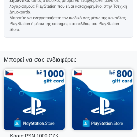
Ένα μεγαλύτερο ποσό πορτοφολιού PSN βοηθά στη
Σημαντικό:
αυτός ο κωδικός μπορεί να εξαργυρωθεί μόνο σε
μείωση των επαναλαμβανόμενων μικρών ανανεώσεων και
λογαριασμούς PlayStation που είναι καταχωρημένοι στην Τσεχική
κρατά τον τσεχικό λογαριασμό PlayStation σας έτοιμο για
Δημοκρατία.
επερχόμενες κυκλοφορίες, εκπτώσεις και ανανεώσεις
Μπορείτε να ενεργοποιήσετε τον κωδικό σας μέσω της κονσόλας
συνδρομών.
PlayStation ή μέσω της επίσημης ιστοσελίδας του PlayStation
Store.
Αυτόματη Ψηφιακή Παράδοση
Ο κωδικός πορτοφολιού σας για το PlayStation παραδίδεται
μέσω email μετά την επιβεβαίωση της πληρωμής. Οι
περισσότερες παραγγελίες επεξεργάζονται αυτόματα και
Μπορεί να σας ενδιαφέρει:
αποστέλλονται σύντομα μετά την ολοκλήρωση της αγοράς.
Συμβατότητα Περιοχής
Σημαντικό:
αυτός ο κωδικός λειτουργεί μόνο με
λογαριασμούς PlayStation που είναι εγγεγραμμένοι στην
Τσεχία.
Δεν μπορεί να εξαργυρωθεί σε λογαριασμούς από άλλες
χώρες.
Συχνές Ερωτήσεις
Κάρτα PSN 1000 CZK