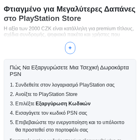
Φτιαγμένο για Μεγαλύτερες Δαπάνες
στο PlayStation Store
Η αξία των 2000 CZK είναι κατάλληλη για premium τίτλους,
σχέδια συνδρομής, ψηφιακά πακέτα και χρήστες που
προτιμούν να διατηρούν περισσότερα διαθέσιμα κεφάλαια
στον λογαριασμό τους.
+
Τι Μπορείτε να Αγοράσετε με 2000
CZK;
Πώς Να Εξαργυρώσετε Μια Τσεχική Δωροκάρτα
PSN
Νέες κυκλοφορίες παιχνιδιών PlayStation
Deluxe και premium εκδόσεις
Συνδεθείτε στον λογαριασμό PlayStation σας
Συνδρομές PlayStation Plus
Ανοίξτε το PlayStation Store
Μεγάλες πακέτες DLC και πάσο επεκτάσεων
Διαθέσιμες in-game νομισματικές μονάδες και
Επιλέξτε
Εξαργύρωση Κωδικών
αντικείμενα
Εισαγάγετε τον κωδικό PSN σας
Λιγότερες Ανανεώσεις, Περισσότερη
Επιβεβαιώστε την ενεργοποίηση και το υπόλοιπο
Ευελιξία
θα προστεθεί στο πορτοφόλι σας