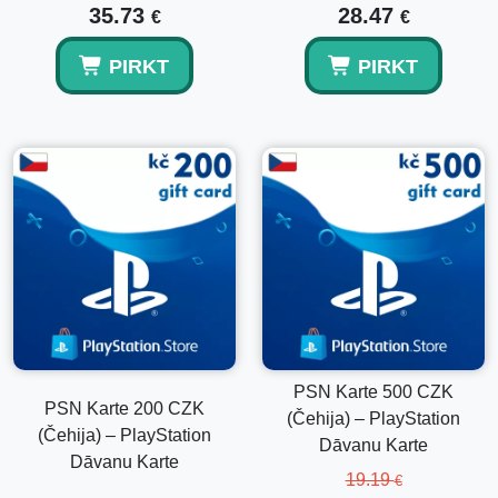
35.73
28.47
€
€
Lielākā daļa digitālo kodu tiek piegādāti dažu sekunžu laikā
pēc veiksmīgas maksājuma apstiprināšanas.
PIRKT
PIRKT
Vai maciņa bilance derīguma termiņš beidzas?
PlayStation maciņa līdzekļi nebeidzas pēc izmantošanas.
PSN Karte 500 CZK
PSN Karte 200 CZK
(Čehija) – PlayStation
(Čehija) – PlayStation
Dāvanu Karte
Dāvanu Karte
19.19
€