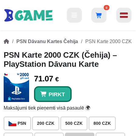
0
PSN Dāvanu Kartes Čehija
PSN Karte 2000 CZK (Č
PSN Karte 2000 CZK (Čehija) –
PlayStation Dāvanu Karte
71.07
€
PIRKT
Maksājumi tiek pieņemti visā pasaulē 🌍
PSN
200 CZK
500 CZK
800 CZK