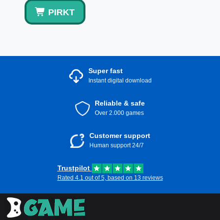
PIRKT
Super fast
Instant digital download
Reliable & safe
Over 2.000 games
Customer support
Human support 24/7
Trustpilot
Rated 4.1 out of 5, based on 13 reviews