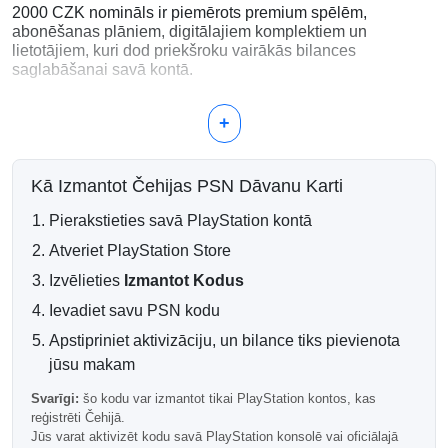
2000 CZK nomināls ir piemērots premium spēlēm,
abonēšanas plāniem, digitālajiem komplektiem un
lietotājiem, kuri dod priekšroku vairākās bilances
saglabāšanai savā kontā.
Ko var iegādāties ar 2000 CZK?
+
Jaunus PlayStation spēļu izlaidumus
Deluxe un premium izdevumus
PlayStation Plus dalības
Kā Izmantot Čehijas PSN Dāvanu Karti
Lielus DLC pakotnes un paplašinājumus
Premium iekšspēļu valūtas un priekšmetus
Pierakstieties savā PlayStation kontā
Atveriet PlayStation Store
Mazāk papildinājumu, vairāk
Izvēlieties
Izmantot Kodus
elastības
Ievadiet savu PSN kodu
Lielāka PSN maciņa summa palīdz samazināt atkārtotus
mazus papildinājumus un saglabā jūsu čehu PlayStation
Apstipriniet aktivizāciju, un bilance tiks pievienota
kontu gatavu gaidāmajiem izlaidumiem, atlaidēm un
jūsu makam
abonēšanas atjaunošanām.
Svarīgi:
šo kodu var izmantot tikai PlayStation kontos, kas
Automātiska digitālā piegāde
reģistrēti Čehijā.
Jūs varat aktivizēt kodu savā PlayStation konsolē vai oficiālajā