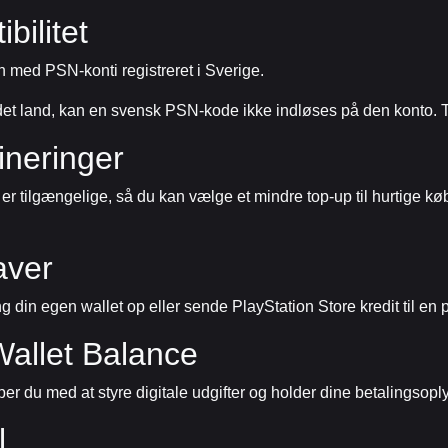
bilitet
 med PSN-konti registreret i Sverige.
andet land, kan en svensk PSN-kode ikke indløses på den konto. T
neringer
r tilgængelige, så du kan vælge et mindre top-up til hurtige køb e
aver
ng din egen wallet op eller sende PlayStation Store kredit til e
Wallet Balance
per du med at styre digitale udgifter og holder dine betalingsopl
l