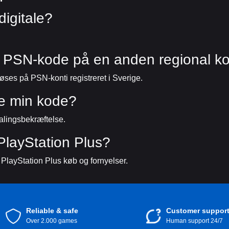
igitale?
k PSN-kode på en anden regional k
øses på PSN-konti registreret i Sverige.
ge min kode?
talingsbekræftelse.
 PlayStation Plus?
 PlayStation Plus køb og fornyelser.
Reliable & safe
Customer suppor
Over 2.000 games
Human support 24/7