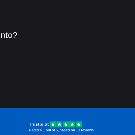
onto?
t
Trustpilot
Rated 4.1 out of 5, based on 13 reviews