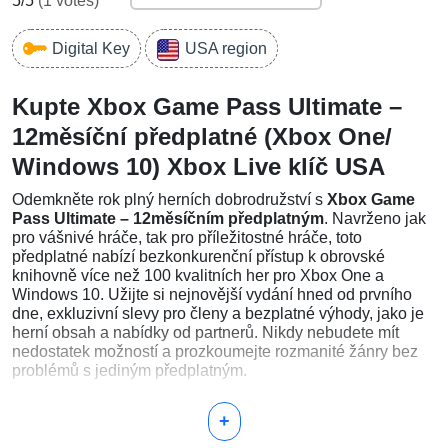
5
/5
(
1
votes)
Digital Key
USA region
Kupte Xbox Game Pass Ultimate –
12měsíční předplatné (Xbox One/
Windows 10) Xbox Live klíč USA
Odemkněte rok plný herních dobrodružství s
Xbox Game
Pass Ultimate – 12měsíčním předplatným
. Navrženo jak
pro vášnivé hráče, tak pro příležitostné hráče, toto
předplatné nabízí bezkonkurenční přístup k obrovské
knihovně více než 100 kvalitních her pro Xbox One a
Windows 10. Užijte si nejnovější vydání hned od prvního
dne, exkluzivní slevy pro členy a bezplatné výhody, jako je
herní obsah a nabídky od partnerů. Nikdy nebudete mít
nedostatek možností a prozkoumejte rozmanité žánry bez
problémů s jediným předplatným.
+
Proč koupit 12měsíční předplatné Xbox Game