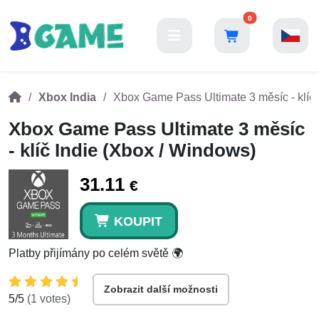
0
Xbox India
Xbox Game Pass Ultimate 3 měsíc - klíč 
Xbox Game Pass Ultimate 3 měsíc
- klíč Indie (Xbox / Windows)
31.11
€
KOUPIT
Platby přijímány po celém světě 🌍
Zobrazit další možnosti
5
/5
(
1
votes)