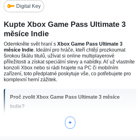
Digital Key
Kupte Xbox Game Pass Ultimate 3
měsíce Indie
Odemkněte svět hraní s
Xbox Game Pass Ultimate 3
měsíce Indie
. Ideální pro hráče, kteří chtějí prozkoumat
širokou škálu titulů, užívat si online multiplayerové
příležitosti a získat speciální slevy a nabídky. Ať už vlastníte
konzoli Xbox nebo si rádi hrajete na PC či mobilním
zařízení, toto předplatné poskytuje vše, co potřebujete pro
komplexní herní zážitek.
Proč zvolit Xbox Game Pass Ultimate 3 měsíce
Indie?
Obrovská knihovna her
: Získejte přístup ke stovkám
+
her, od nových vydání po proslulé klasiky, vše s
jediným předplatným.
Xbox Live Gold
: Obsahuje Xbox Live Gold, což vám