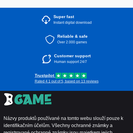
Ultimate
Super fast
Pokud hledáte různé délky předplatného nebo chcete
Instant digital download
vyzkoušet kratší závazek před volbou dlouhodobého plánu,
zvažte možnost
Xbox Game Pass Ultimate 1 měsíc Indie
. To
Reliable & safe
vám umožní užívat si všechny výhody po kratší dobu s
Over 2.000 games
flexibilitou obnovení nebo upgradu podle vašich preferencí.
Customer support
Závěr
Human support 24/7
Kupte Xbox Game Pass Ultimate 3 měsíce Indie ještě dnes
Trustpilot
a ponořte se do jedinečného herního zážitku. S obrovským
Rated 4.1 out of 5, based on 13 reviews
výběrem her, online multiplayerovou akcí a exkluzivními
slevami je to konečná volba pro každého herního
nadšence. Nenechte si ujít dobrodružství a flexibilitu, kterou
toto předplatné nabízí – ať už jste hráč konzole Xbox nebo
si užíváte hraní na cestách.
Názvy produktů používané na tomto webu slouží pouze k
identifikačním účelům. Všechny ochranné známky a
registrované ochranné známky jsou majetkem jejich