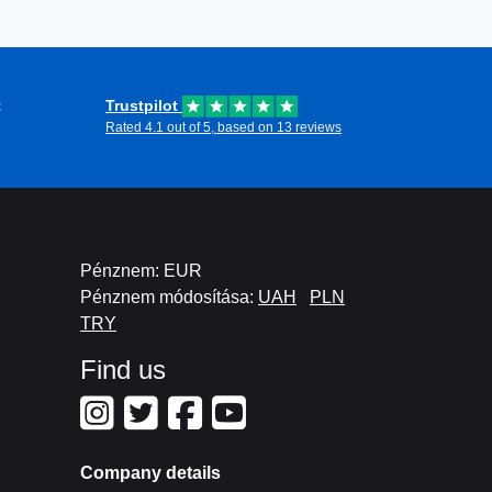
 a kalandot és a rugalmasságot, amit ez az
ben élvezed a játékokat.
t
Trustpilot
Rated 4.1 out of 5, based on 13 reviews
Pénznem: EUR
Pénznem módosítása:
UAH
PLN
TRY
Find us
Company details