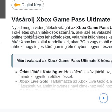
Digital Key
Vásárolj Xbox Game Pass Ultimate
Nyisd meg a videojátékok világát az
Xbox Game Pass Ul
Tökéletes olyan játékosok számára, akik széles választé
online többjátékos lehetőségeket, valamint különleges 
.
Akár Xbox konzollal rendelkezel, akár PC-n vagy mobil e
ahhoz, hogy teljes körű gaming élményben legyen része
Miért válaszd az Xbox Game Pass Ultimate 3 hónap
Óriási Játék Katalógus
: Hozzáférés száz játékhoz,
mindez egyetlen előfizetéssel.
Xbox Live Gold
: Tartalmazza az Xbox Live Gold-t, 
játszását, valamint ingyenes havi címekhez való hoz
EA Play Tagság
: Élvezd az EA legnagyobb franchis
tagsággal.
+
Kizárólagos Kedvezmények
: Spórolj a játékokka
és ajánlatokkal.