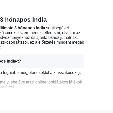
 3 hónapos India
timate 3 hónapos India
segítségével.
kú címeket szeretnének felfedezni, élvezni az
kedvezményekhez és ajánlatokhoz juthatnak.
szközön játszol, ez a előfizetés mindent megad
d.
os India-t?
 a legújabb megjelenésektől a klasszikusokig,
amely lehetővé teszi online többjátékos játékok
záférést.
ez és legjobb címjeit ezzel a csomagolt
l és kiegészítőkkel a tagsági kedvezményekkel