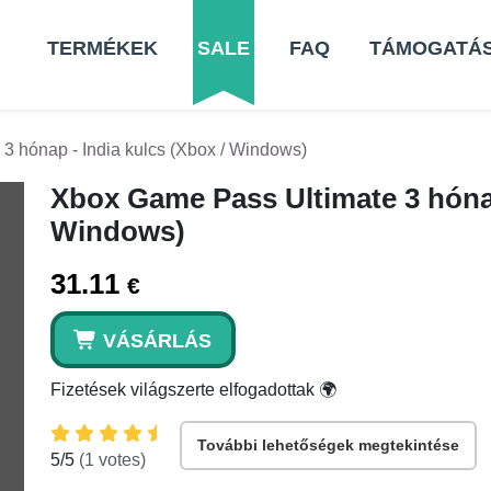
TERMÉKEK
SALE
FAQ
TÁMOGATÁ
3 hónap - India kulcs (Xbox / Windows)
Xbox Game Pass Ultimate 3 hónap
Windows)
31.11
€
VÁSÁRLÁS
Fizetések világszerte elfogadottak 🌍
További lehetőségek megtekintése
5
/5
(
1
votes)