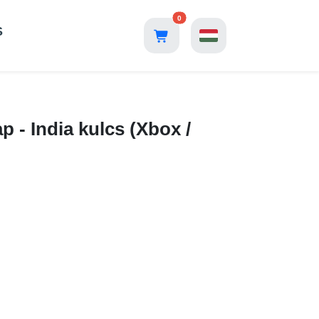
0
S
 - India kulcs (Xbox /