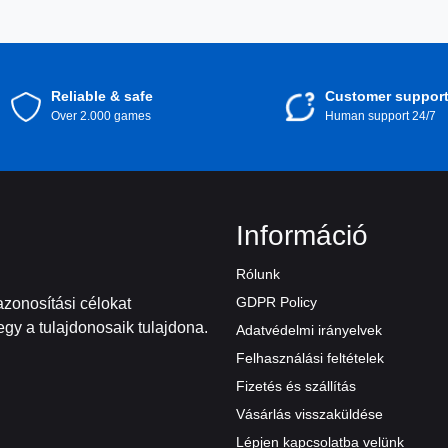
a legjobb választás minden játékrajongónak. Ne hagyd ki
előfizetés kínál - akár Xbox konzolon játszol, akár útköz
Reliable & safe
Customer suppor
Over 2.000 games
Human support 24/7
Információ
Rólunk
GDPR Policy
zonosítási célokat
gy a tulajdonosaik tulajdona.
Adatvédelmi irányelvek
Felhasználási feltételek
Fizetés és szállítás
Vásárlás visszaküldése
Lépjen kapcsolatba velünk