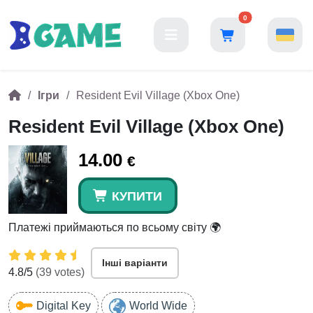
0
Ігри
Resident Evil Village (Xbox One)
Resident Evil Village (Xbox One)
14.00
€
КУПИТИ
Платежі приймаються по всьому світу 🌍
Інші варіанти
4.8
/5
(
39
votes)
Digital Key
World Wide