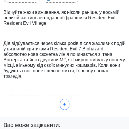
Відчуйте жахи виживання, як ніколи раніше, у восьмій
великій частині легендарної франшизи Resident Evil -
Resident Evil Village.
Дія відбувається через кілька років після жахливих подій
у визнаній критиками Resident Evil 7 Biohazard,
абсолютно нова сюжетна лінія починається з Ітана
Вінтерса та його дружини Мії, які мирно живуть у новому
місці, вільному від своїх минулих кошмарів. Коли вони
будують своє нове спільне життя, їх знову спіткає
трагедія.
Цей пакет містить наступний вміст:
+
• Resident Evil Village
• Resident Evil Re:Verse
Вас може зацікавити: