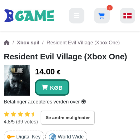
0
Xbox spil
Resident Evil Village (Xbox One)
Resident Evil Village (Xbox One)
14.00
€
KØB
Betalinger accepteres verden over 🌍
Se andre muligheder
4.8
/5
(
39
votes)
Digital Key
World Wide