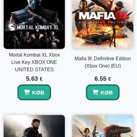
Mortal Kombat XL Xbox
Mafia III: Definitive Edition
Live Key XBOX ONE
(Xbox One) (EU)
UNITED STATES
5.63
6.55
€
€
KØB
KØB