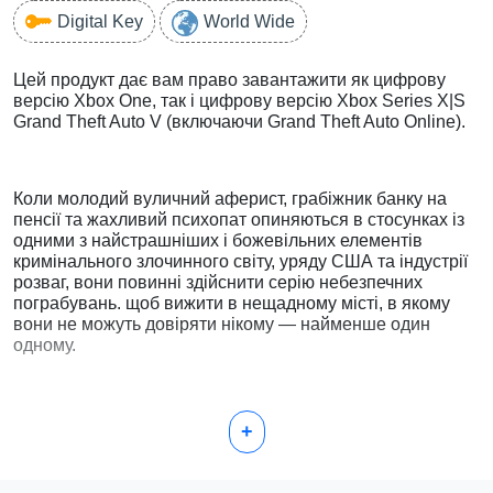
Digital Key
World Wide
Цей продукт дає вам право завантажити як цифрову
версію Xbox One, так і цифрову версію Xbox Series X|S
Grand Theft Auto V (включаючи Grand Theft Auto Online).
Коли молодий вуличний аферист, грабіжник банку на
пенсії та жахливий психопат опиняються в стосунках із
одними з найстрашніших і божевільних елементів
кримінального злочинного світу, уряду США та індустрії
розваг, вони повинні здійснити серію небезпечних
пограбувань. щоб вижити в нещадному місті, в якому
вони не можуть довіряти нікому — найменше один
одному.
Спробуйте GTA Online, динамічний онлайн-всесвіт, що
+
постійно розвивається, до 30 гравців, де ви можете
піднятися від вуличного халера до головного голови
своєї власної злочинної імперії.