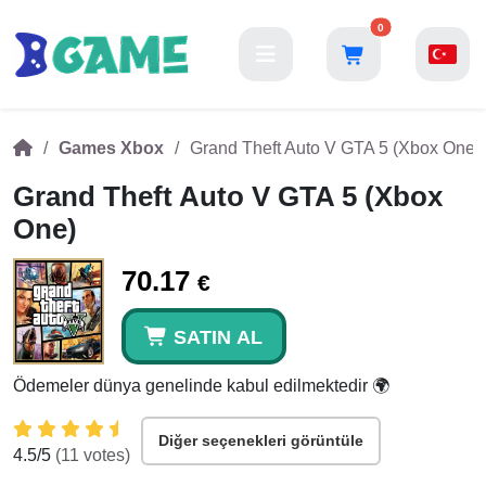
0
Games Xbox
Grand Theft Auto V GTA 5 (Xbox One)
Grand Theft Auto V GTA 5 (Xbox
One)
70.17
€
SATIN AL
Ödemeler dünya genelinde kabul edilmektedir 🌍
Diğer seçenekleri görüntüle
4.5
/5
(
11
votes)