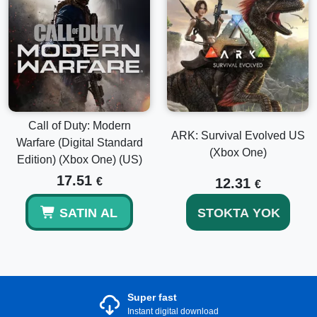
Call of Duty: Modern
ARK: Survival Evolved US
Warfare (Digital Standard
(Xbox One)
Edition) (Xbox One) (US)
17.51
€
12.31
€
SATIN AL
STOKTA YOK
Super fast
Instant digital download