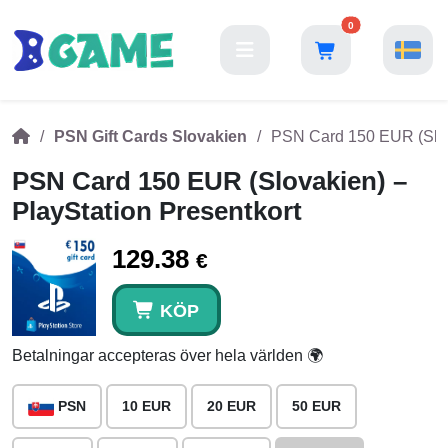
0
PSN Gift Cards Slovakien
PSN Card 150 EUR (Slova
PSN Card 150 EUR (Slovakien) –
PlayStation Presentkort
129.38
€
KÖP
Betalningar accepteras över hela världen 🌍
PSN
10 EUR
20 EUR
50 EUR