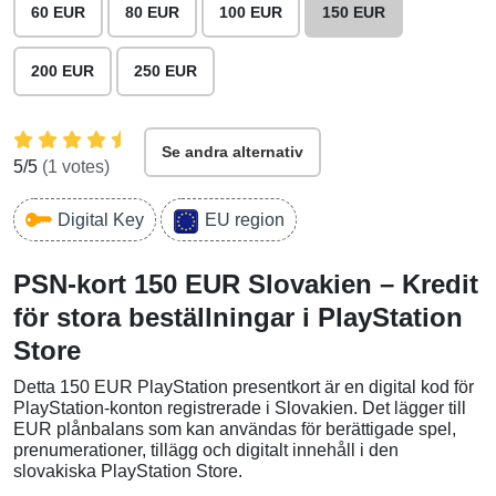
60 EUR
80 EUR
100 EUR
150 EUR
200 EUR
250 EUR
Se andra alternativ
5
/5
(
1
votes)
Digital Key
EU region
PSN-kort 150 EUR Slovakien – Kredit
för stora beställningar i PlayStation
Store
Detta 150 EUR PlayStation presentkort är en digital kod för
PlayStation-konton registrerade i Slovakien. Det lägger till
EUR plånbalans som kan användas för berättigade spel,
prenumerationer, tillägg och digitalt innehåll i den
slovakiska PlayStation Store.