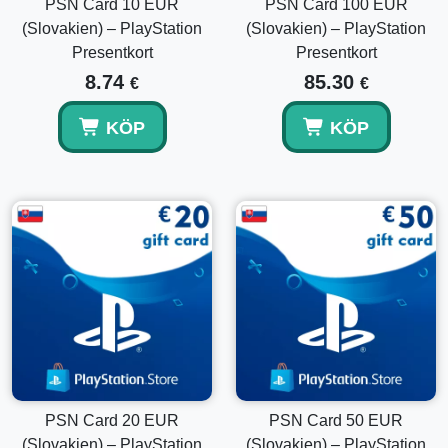
köp, inklusive spel, prenumerationer, DLC och tillägg.
PSN Card 10 EUR
PSN Card 100 EUR
(Slovakien) – PlayStation
(Slovakien) – PlayStation
Presentkort
Presentkort
Hur snabbt får jag koden?
8.74
85.30
€
€
De flesta digitala PSN-plånbokskoder levereras automatiskt
efter lyckad betalningsbekräftelse.
KÖP
KÖP
Kan denna kod lösas in utanför Slovakien?
Nej, denna kod är regionslåst och kan endast lösas in på
PlayStation-konton registrerade i Slovakien.
PSN Card 20 EUR
PSN Card 50 EUR
(Slovakien) – PlayStation
(Slovakien) – PlayStation