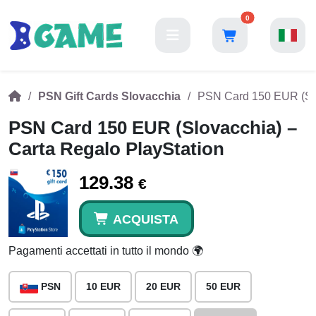
0
PSN Gift Cards Slovacchia
PSN Card 150 EUR (Slo
PSN Card 150 EUR (Slovacchia) –
Carta Regalo PlayStation
129.38
€
ACQUISTA
Pagamenti accettati in tutto il mondo 🌍
PSN
10 EUR
20 EUR
50 EUR