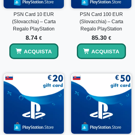
Questa carta può essere utilizzata per più giochi?
PSN Card 10 EUR
PSN Card 100 EUR
Sì, i fondi del portafoglio possono essere utilizzati su più
acquisti idonei, inclusi giochi, abbonamenti, DLC e add-on.
(Slovacchia) – Carta
(Slovacchia) – Carta
Regalo PlayStation
Regalo PlayStation
8.74
85.30
Quanto velocemente riceverò il codice?
€
€
La maggior parte dei codici del portafoglio PSN digitale
ACQUISTA
ACQUISTA
vengono consegnati automaticamente dopo la conferma del
pagamento avvenuta con successo.
Questo codice può essere riscattato fuori dalla
Slovacchia?
No, questo codice è bloccato per regione e può essere
riscattato solo su account PlayStation registrati in
Slovacchia.