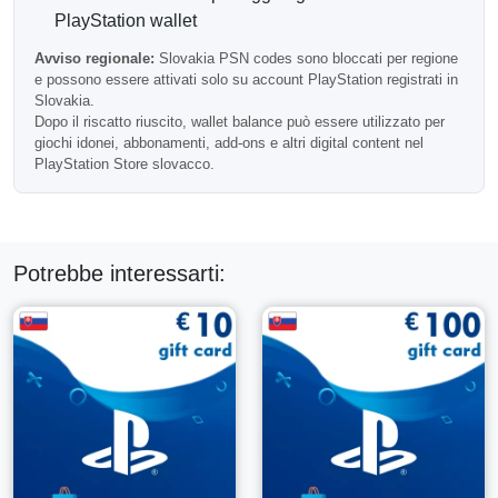
compatibile.
PlayStation wallet
Account PSN Slovacco Richiesto
Avviso regionale:
Slovakia PSN codes sono bloccati per regione
e possono essere attivati solo su account PlayStation registrati in
Importante:
questa carta regalo PlayStation funziona solo
Slovakia.
con account PlayStation registrati in Slovacchia.
Dopo il riscatto riuscito, wallet balance può essere utilizzato per
giochi idonei, abbonamenti, add-ons e altri digital content nel
Se il tuo account è impostato su un altro paese, il codice
PlayStation Store slovacco.
non si attiverà. Controlla sempre la compatibilità regionale
prima di completare il tuo ordine.
Perché Acquistare una Carta PSN da
150 EUR per la Slovacchia?
Potrebbe interessarti:
Questa denominazione di valore superiore è una scelta
pratica per gli utenti che acquistano regolarmente contenuti
digitali per PlayStation e vogliono avere un saldo prepagato
sufficiente per ordini più grandi, abbonamenti e offerte
stagionali nel negozio.
Domande Frequenti