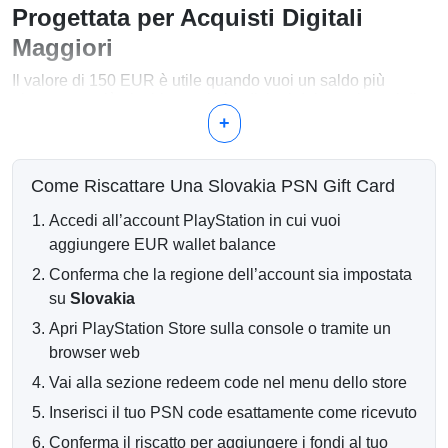
Progettata per Acquisti Digitali
Maggiori
Il valore di 150 EUR è utile quando vuoi un saldo più
elevato per più giochi completi, edizioni deluxe, rinnovi di
PlayStation Plus, collezioni di DLC, pass stagione o
+
acquisti pianificati nel PlayStation Store.
Usa il Tuo Saldo da 150 EUR Per
Come Riscattare Una Slovakia PSN Gift Card
Giochi digitali completi per PlayStation 4 e PlayStation
Accedi all’account PlayStation in cui vuoi
5
aggiungere EUR wallet balance
Edizioni deluxe, premium e complete dei giochi
Abbonamenti e rinnovi di PlayStation Plus
Conferma che la regione dell’account sia impostata
Collezioni di DLC, espansioni e pass stagione
su
Slovakia
Valuta in-game, add-on, bundle ed extra digitali
Apri PlayStation Store sulla console o tramite un
Consegna del Codice Online
browser web
Il tuo codice del portafoglio PSN viene consegnato
Vai alla sezione redeem code nel menu dello store
digitalmente dopo la conferma del pagamento avvenuta con
Inserisci il tuo PSN code esattamente come ricevuto
successo. Il codice viene inviato al tuo indirizzo email e può
essere riscattato su un account PlayStation slovacco
Conferma il riscatto per aggiungere i fondi al tuo