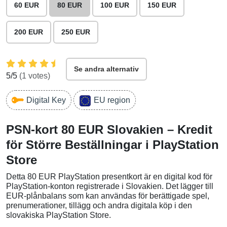
60 EUR
80 EUR
100 EUR
150 EUR
200 EUR
250 EUR
Se andra alternativ
5
/5
(
1
votes)
Digital Key
EU region
PSN-kort 80 EUR Slovakien – Kredit
för Större Beställningar i PlayStation
Store
Detta 80 EUR PlayStation presentkort är en digital kod för
PlayStation-konton registrerade i Slovakien. Det lägger till
EUR-plånbalans som kan användas för berättigade spel,
prenumerationer, tillägg och andra digitala köp i den
slovakiska PlayStation Store.