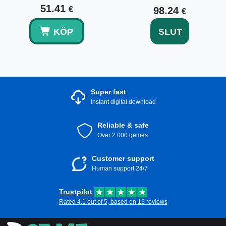
51.41
€
98.24
€
KÖP
SLUT
Super fast
Instant digital download
Reliable & safe
Over 2.000 games
Customer support
Human support 24/7
Trustpilot
Rated 4.1 out of 5, based on 13 reviews