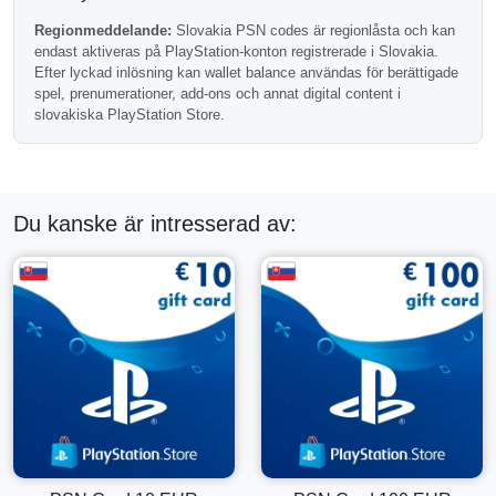
Viktigt:
detta PlayStation presentkort kan endast aktiveras
Regionmeddelande:
Slovakia PSN codes är regionlåsta och kan
på konton registrerade i Slovakien.
endast aktiveras på PlayStation-konton registrerade i Slovakia.
Efter lyckad inlösning kan wallet balance användas för berättigade
Om ditt PlayStation-konto är inställt på en annan region
spel, prenumerationer, add-ons och annat digital content i
kommer koden inte att fungera. Bekräfta alltid regional
slovakiska PlayStation Store.
kompatibilitet innan du slutför din beställning.
Varför Köpa ett 80 EUR Slovakien
PSN-kort?
Du kanske är intresserad av:
Denna valör passar bra för aktiva PlayStation-användare
som vill ha tillräcklig förbetald balans för planerade köp,
prenumerationer, säsongsförsäljningar och digitala spel
utan att välja det högsta värdet alternativet.
Vanliga Frågor
Kan detta kort användas för fulla spel?
Ja, plånbalansen kan användas för berättigade fulla spel,
prenumerationer, DLC:er och annat innehåll i PlayStation