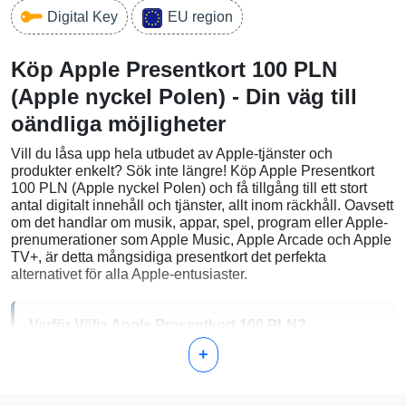
Digital Key
EU region
Köp Apple Presentkort 100 PLN
(Apple nyckel Polen) - Din väg till
oändliga möjligheter
Vill du låsa upp hela utbudet av Apple-tjänster och
produkter enkelt? Sök inte längre! Köp Apple Presentkort
100 PLN (Apple nyckel Polen) och få tillgång till ett stort
antal digitalt innehåll och tjänster, allt inom räckhåll. Oavsett
om det handlar om musik, appar, spel, program eller Apple-
prenumerationer som Apple Music, Apple Arcade och Apple
TV+, är detta mångsidiga presentkort det perfekta
alternativet för alla Apple-entusiaster.
Varför Välja Apple Presentkort 100 PLN?
+
Mångsidig Användning:
Använd ditt presentkort för
inköp i Apple Store eller för att öka ditt Apple ID-saldo,
vilket öppnar upp för appar, spel, musik och mer.