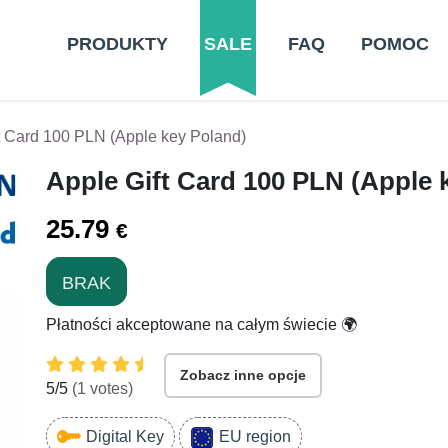
PRODUKTY
SALE
FAQ
POMOC
t Card 100 PLN (Apple key Poland)
Apple Gift Card 100 PLN (Apple 
25.79
€
BRAK
Płatności akceptowane na całym świecie 🌍
Zobacz inne opcje
5
/5
(
1
votes)
Digital Key
EU region