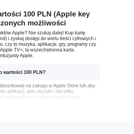
rtości 100 PLN (Apple key
czonych możliwości
któw Apple? Nie szukaj dalej! Kup kartę
 i zyskaj dostęp do wielu treści cyfrowych i
o, czy to muzyka, aplikacje, gry, programy czy
i Apple TV+, ta wszechstronna karta
tuzjasty Apple.
o wartości 100 PLN?
odarunkowej na zakupy w Apple Store lub aby
aplikacji, gier, muzyki i nie tylko.
rtę podarunkową w ekosystemie Apple,
ego.
rta podarunkowa daje obdarowanej osobie
le.
wartości 100 PLN