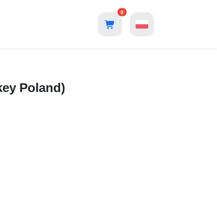
0
key Poland)