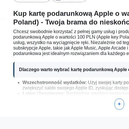
Kup kartę podarunkową Apple o wa
Poland) - Twoja brama do nieskoń
Chcesz swobodnie korzystać z pełnej gamy usług i produ
podarunkową Apple o wartości 100 PLN (Apple key Poland)
usług, wszystko na wyciągnięcie ręki. Niezależnie od teg
subskrypcje Apple, takie jak Apple Music, Apple Arcade 
podarunkowa jest idealnym rozwiązaniem dla każdego en
Dlaczego warto wybrać kartę podarunkową Apple 
Wszechstronność wydatków:
Użyj swojej karty p
zwiększyć saldo swojego Apple ID, zyskując dostęp do 
Łatwe i bezpieczne:
Bezbłędnie zrealizuj swoją ka
korzystając z bezpiecznego środowiska transakcyjn
+
Idealny prezent:
Doskonały na każdą okazję, ta ka
wolność wyboru ulubionego produktu lub usługi App
Jak aktywować swoją kartę podarunkową Apple o 