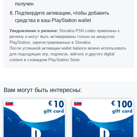
после подтверждения успешной оплаты. Код
получен
отправляется на ваш адрес электронной почты и может
Подтвердите активацию, чтобы добавить
быть использован на совместимой словацкой учетной
записи PlayStation.
средства в ваш PlayStation wallet
Требуется Словацкая Учетная
Уведомление о регионе:
Slovakia PSN codes привязаны к
региону и могут быть активированы только на аккаунтах
Запись PlayStation
PlayStation, зарегистрированных в Slovakia.
После успешной активации wallet balance можно использовать
Важно:
эта подарочная карта PlayStation действительна
для подходящих игр, подписок, add-ons и другого digital
только для учетных записей PSN, зарегистрированных в
content в словацком PlayStation Store.
Словакии.
Если регион вашей учетной записи отличается, код не
активируется. Всегда проверяйте региональную
совместимость перед покупкой.
Вам могут быть интересны:
Почему стоит купить карту PSN на
250 EUR Словакия?
Этот вариант с высокой ценностью практичен для
частых пользователей магазина PlayStation, которые
хотят иметь предоплаченный баланс для крупных
заказов, будущих релизов, платежей по подпискам,