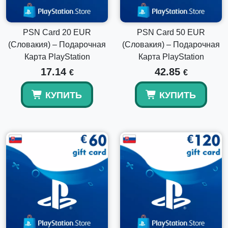
Нет, эта карта PSN имеет региональную блокировку и
работает только с учетными записями PlayStation,
PSN Card 20 EUR
PSN Card 50 EUR
зарегистрированными в Словакии.
(Словакия) – Подарочная
(Словакия) – Подарочная
Карта PlayStation
Карта PlayStation
17.14
42.85
€
€
КУПИТЬ
КУПИТЬ