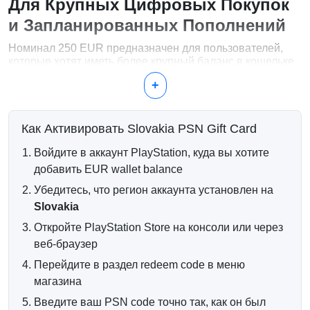
Для Крупных Цифровых Покупок
и Запланированных Пополнений
Номинал 250 EUR предназначен для пользователей,
которые хотят иметь более крупный баланс в кошельке
для премиум игр, нескольких релизов, PlayStation Plus,
+
коллекций DLC, делюксовых изданий или нескольких
покупок в PlayStation Store со временем.
Используйте Ваш Баланс в 250
Как Активировать Slovakia PSN Gift Card
EUR Для
Войдите в аккаунт PlayStation, куда вы хотите
добавить EUR wallet balance
Нескольких полноценных игр PlayStation 4 и
PlayStation 5
Убедитесь, что регион аккаунта установлен на
Премиум, делюксовых и полных изданий игр
Slovakia
Покупок и продлений PlayStation Plus
Коллекций DLC, сезонных пропусков и расширений
Откройте PlayStation Store на консоли или через
Цифровых пакетов, внутриигровой валюты и
веб-браузер
премиум дополнений
Перейдите в раздел redeem code в меню
Доставка Онлайн-Кодов
магазина
Ваш код кошелька PSN отправляется в цифровом виде
Введите ваш PSN code точно так, как он был