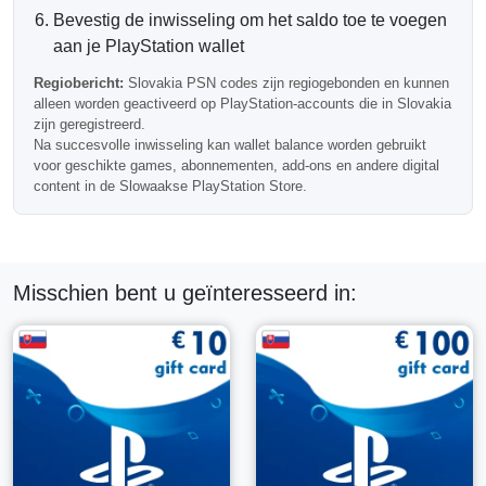
compatibel Slowaaks PlayStation-account.
Bevestig de inwisseling om het saldo toe te voegen
aan je PlayStation wallet
Slowaaks PlayStation Account
Regiobericht:
Slovakia PSN codes zijn regiogebonden en kunnen
Vereist
alleen worden geactiveerd op PlayStation-accounts die in Slovakia
zijn geregistreerd.
Belangrijk:
deze PlayStation cadeaukaart is alleen geldig
Na succesvolle inwisseling kan wallet balance worden gebruikt
voor PSN-accounts die in Slowakije zijn geregistreerd.
voor geschikte games, abonnementen, add-ons en andere digital
Als uw accountregio anders is, zal de code niet geactiveerd
content in de Slowaakse PlayStation Store.
worden. Controleer altijd de regionale compatibiliteit
voordat u aankoopt.
Waarom een 250 EUR Slowakije PSN
Misschien bent u geïnteresseerd in:
Kaart Kopen?
Deze waardevolle optie is praktisch voor frequente
gebruikers van de PlayStation Store die een prepaid tegoed
willen voor grotere bestellingen, toekomstige releases,
abonnementsbetalingen, premium content en digitale
geschenken.
Veelgestelde Vragen