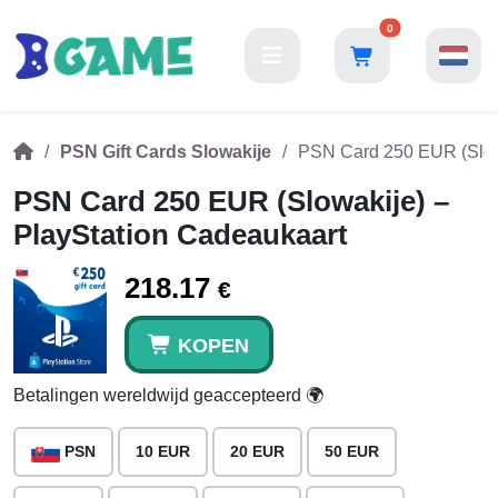
0
PSN Gift Cards Slowakije
PSN Card 250 EUR (Slowa
PSN Card 250 EUR (Slowakije) –
PlayStation Cadeaukaart
218.17
€
KOPEN
Betalingen wereldwijd geaccepteerd 🌍
PSN
10 EUR
20 EUR
50 EUR