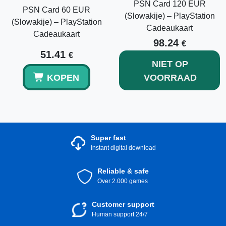
PSN Card 120 EUR
PSN Card 60 EUR
(Slowakije) – PlayStation
(Slowakije) – PlayStation
Cadeaukaart
Cadeaukaart
98.24
€
51.41
€
NIET OP
KOPEN
VOORRAAD
Super fast
Instant digital download
Reliable & safe
Over 2.000 games
Customer support
Human support 24/7