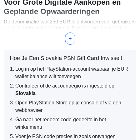
Voor Grote Digitale Aankopen en
Geplande Opwaarderingen
De denominatie van 250 EUR is ontworpen voor gebruikers
die een groter wallet-tegoed willen voor premium games,
meerdere releases, PlayStation Plus, DLC-collecties,
+
deluxe-edities of verschillende PlayStation Store-aankopen
in de loop van de tijd.
Gebruik Uw 250 EUR Tegoed Voor
Hoe Je Een Slovakia PSN Gift Card Inwisselt
Meerdere volledige PlayStation 4 en PlayStation 5
Log in op het PlayStation-account waaraan je EUR
games
wallet balance wilt toevoegen
Premium, deluxe en complete game-edities
Controleer of de accountregio is ingesteld op
Aankopen en verlengingen van PlayStation Plus
DLC-collecties, seizoenspassen en uitbreidingen
Slovakia
Digitale bundels, in-game valuta en premium
Open PlayStation Store op je console of via een
toevoegingen
webbrowser
Online Code Levering
Ga naar het redeem code-gedeelte in het
Uw PSN wallet-code wordt digitaal verzonden na
winkelmenu
succesvolle betalingsbevestiging. De code wordt naar uw
Voer je PSN code precies in zoals ontvangen
e-mailadres gestuurd en kan worden ingewisseld op een