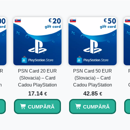
Poate fi folosit acest sold pe parcursul mai multor a
Da, soldul răscumpărat poate fi utilizat pentru mai multe ac
Cât de repede voi primi codul?
Cele mai multe coduri PSN sunt livrate automat după conf
UR
PSN Card 20 EUR
PSN Card 50 EUR
Acest cod poate fi activat în afara Slovaciei?
d
(Slovacia) – Card
(Slovacia) – Card
n
Cadou PlayStation
Cadou PlayStation
Nu, acest card PSN este blocat pe regiune și funcționează
17.14
42.85
€
€
Slovacia.
CUMPĂRĂ
CUMPĂRĂ