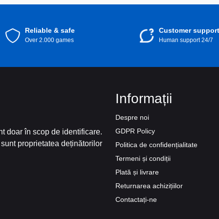
Reliable & safe
Customer suppor
Over 2.000 games
Human support 24/7
Informații
Despre noi
GDPR Policy
t doar în scop de identificare.
sunt proprietatea deținătorilor
Politica de confidențialitate
Termeni și condiții
Plată și livrare
Returnarea achizițiilor
Contactați-ne