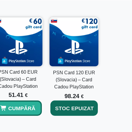
chiziții?
hiziții eligibile din PlayStation Store.
irmarea cu succes a plății.
PSN Card 60 EUR
PSN Card 120 EUR
(Slovacia) – Card
(Slovacia) – Card
Cadou PlayStation
Cadou PlayStation
 doar cu conturi PlayStation înregistrate în
51.41
€
98.24
€
CUMPĂRĂ
STOC EPUIZAT