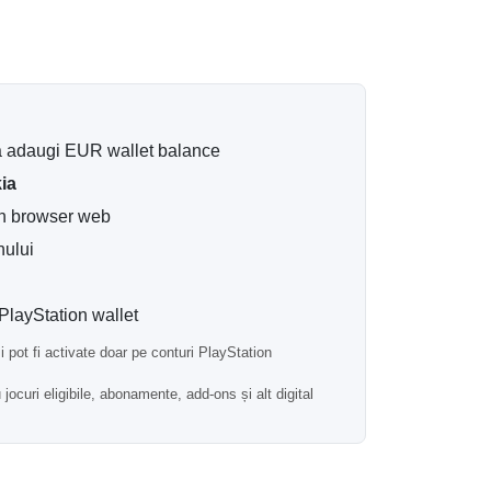
ces a plății. Codul este livrat la adresa dvs.
să adaugi EUR wallet balance
 compatibil.
ia
un browser web
ar pentru conturile PSN înregistrate în
nului
ctiva. verificați întotdeauna compatibilitatea
PlayStation wallet
pot fi activate doar pe conturi PlayStation
250 EUR Slovacia?
jocuri eligibile, abonamente, add-ons și alt digital
zatorii frecvenți ai PlayStation Store care
viitoare, plăți pentru abonamente, conținut