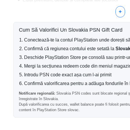
Achiziții și reînnoiri PlayStation Plus
Colecții DLC, pase sezoniere și extensii
+
Pachete digitale, monedă în joc și extensii premium
Livrarea Codului Online
Cum Să Valorifici Un Slovakia PSN Gift Card
Codul dvs. PSN este trimis digital după confirmarea cu suc
Conectează-te la contul PlayStation unde dorești 
de email și poate fi utilizat pe un cont PlayStation slovac
Confirmă că regiunea contului este setată la
Slovak
Cont PlayStation Slovac Necesare
Deschide PlayStation Store pe consolă sau printr-
Important:
această card cadou PlayStation este validă do
Mergi la secțiunea redeem code din meniul magazi
Slovacia.
Introdu PSN code exact așa cum l-ai primit
Dacă regiunea contului dvs. este diferită, codul nu se va a
Confirmă valorificarea pentru a adăuga fondurile în 
regională înainte de a cumpăra.
Notificare regională:
Slovakia PSN codes sunt blocate regional și 
De Ce Să Cumpărați un Card PSN 
înregistrate în Slovakia.
După valorificarea cu succes, wallet balance poate fi folosit pentru 
Această opțiune de mare valoare este practică pentru utili
content în PlayStation Store slovac.
doresc un sold preplătit pentru comenzi mai mari, lansări 
premium și cadouri digitale.
Întrebări Frecvente