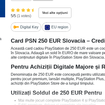
Vezi alte opțiuni
5
/5
(
1
votes)
Digital Key
EU region
a
Card PSN 250 EUR Slovacia – Cred
Această card cadou PlayStation de 250 EUR este un cod di
în Slovacia. Adaugă un sold în EURO de mare valoare pent
alte conținuturi digitale în PlayStation Store din Slovacia.
Pentru Achiziții Digitale Majore și 
Denominația de 250 EUR este concepută pentru utilizator
pentru jocuri premium, lansări multiple, PlayStation Plus,
achiziții din PlayStation Store de-a lungul timpului.
Utilizați Soldul de 250 EUR Pentru
Mai multe jocuri complete PlayStation 4 și PlayStati
Ediții premium, deluxe și complete ale jocurilor