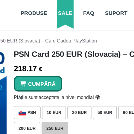
PRODUSE
SALE
FAQ
SUPORT
50 EUR (Slovacia) – Card Cadou PlayStation
PSN Card 250 EUR (Slovacia) – 
218.17
€
CUMPĂRĂ
Plățile sunt acceptate la nivel mondial 🌍
PSN
10 EUR
20 EUR
50 EUR
60 E
200 EUR
250 EUR