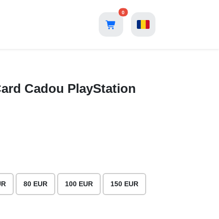
0
Card Cadou PlayStation
UR
80 EUR
100 EUR
150 EUR