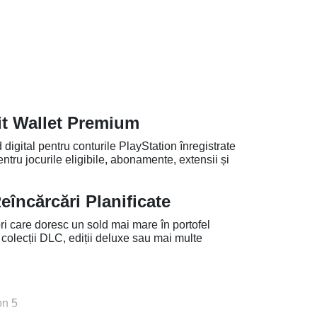
it Wallet Premium
gital pentru conturile PlayStation înregistrate
ru jocurile eligibile, abonamente, extensii și
Reîncărcări Planificate
i care doresc un sold mai mare în portofel
 colecții DLC, ediții deluxe sau mai multe
on 5