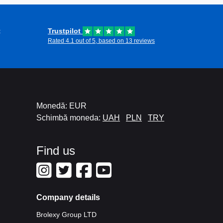
t
Trustpilot
Rated 4.1 out of 5, based on 13 reviews
Monedă: EUR
Schimbă moneda:
UAH
PLN
TRY
Find us
Company details
Brolexy Group LTD