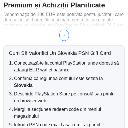
Premium și Achiziții Planificate
Denominația de 100 EUR este potrivită pentru jucătorii care
doresc un sold preplătit mai mare pentru jocuri digitale
complete, ediții premium, PlayStation Plus, colecții DLC sau
multiple achiziții din Magazinul PlayStation.
+
Ce Poți Cumpăra cu 100 EUR?
Jocuri digitale complete pentru PlayStation 4 și
Cum Să Valorifici Un Slovakia PSN Gift Card
PlayStation 5
Ediții premium, deluxe și complete
Conectează-te la contul PlayStation unde dorești să
Abonamente și reînnoiri PlayStation Plus
adaugi EUR wallet balance
Pachete DLC, expansiuni și sezoane de acces
Confirmă că regiunea contului este setată la
Moneda din joc, addon-uri și extra-uri digitale
Slovakia
Livrare Digitală pe Email
Deschide PlayStation Store pe consolă sau printr-
După confirmarea cu succes a plății, codul tău de portofel
un browser web
PlayStation este livrat electronic la adresa ta de email.
Mergi la secțiunea redeem code din meniul
Majoritatea comenzilor sunt procesate automat și pot fi de
obicei redeemate la scurt timp după finalizarea plății.
magazinului
Introdu PSN code exact așa cum l-ai primit
Compatibilitatea cu Regiunea