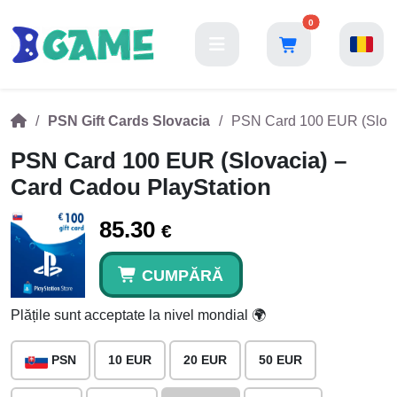
0
PSN Gift Cards Slovacia
PSN Card 100 EUR (Slova
PSN Card 100 EUR (Slovacia) –
Card Cadou PlayStation
85.30
€
CUMPĂRĂ
Plățile sunt acceptate la nivel mondial 🌍
PSN
10 EUR
20 EUR
50 EUR