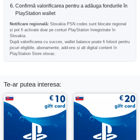
Confirmă valorificarea pentru a adăuga fondurile în
Slovacia
PlayStation wallet
Important:
această carte PSN este valabilă doar pentru
Notificare regională:
Slovakia PSN codes sunt blocate regional
conturile PlayStation înregistrate în Slovacia.
și pot fi activate doar pe conturi PlayStation înregistrate în
Codurile PlayStation din Slovacia sunt blocate pe regiune
Slovakia.
și nu pot fi activate pe conturile din alte țări. Te rugăm să
După valorificarea cu succes, wallet balance poate fi folosit pentru
confirmi regiunea contului tău înainte de a achiziționa.
jocuri eligibile, abonamente, add-ons și alt digital content în
PlayStation Store slovac.
De ce să Alegi Cardul PSN de 100
EUR Slovacia?
Această valoare reprezintă o opțiune puternică pentru
Te-ar putea interesa:
utilizatorii activi de PlayStation care preferă să mențină un
credit suficient în portofel pentru achiziții digitale mai mari,
lansări viitoare, reduceri în magazin și reînnoiri ale
abonamentelor.
Întrebări Frecvente
Poate fi folosit acest card pentru ediții premium?