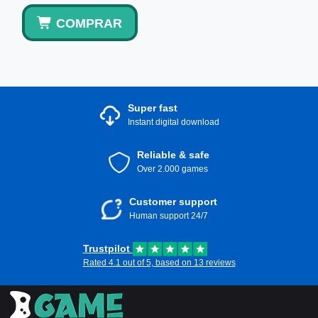
COMPRAR
Super fast
Instant digital download
Reliable & safe
Over 2.000 games
Customer support
Human support 24/7
Trustpilot
Rated 4.1 out of 5, based on 13 reviews