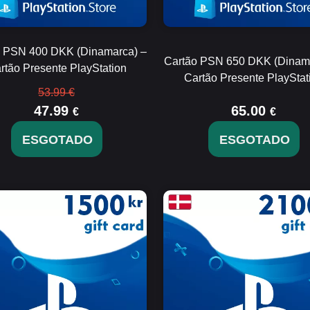
o PSN 400 DKK (Dinamarca) –
Cartão PSN 650 DKK (Dinama
rtão Presente PlayStation
Cartão Presente PlayStat
53.99 €
47.99
65.00
€
€
ESGOTADO
ESGOTADO