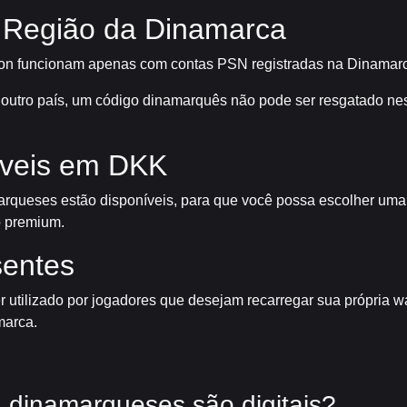
 Região da Dinamarca
ion funcionam apenas com contas PSN registradas na Dinamar
m outro país, um código dinamarquês não pode ser resgatado ne
íveis em DKK
amarqueses estão disponíveis, para que você possa escolher um
o premium.
sentes
tilizado por jogadores que desejam recarregar sua própria wall
marca.
 dinamarqueses são digitais?