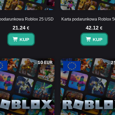
 podarunkowa Roblox 25 USD
Karta podarunkowa Roblox 
21.24
42.12
€
€
KUP
KUP