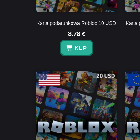
Karta podarunkowa Roblox 10 USD
Karta
8.78
€
KUP