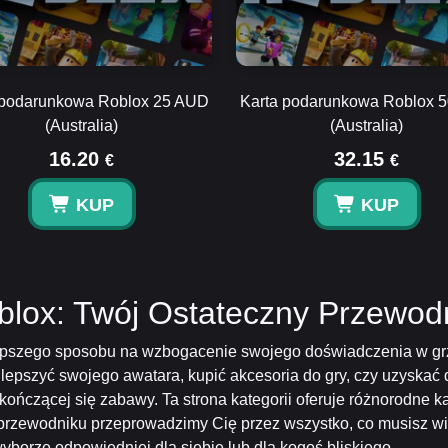
 podarunkowa Roblox 25 AUD
Karta podarunkowa Roblox 
(Australia)
(Australia)
16.20
32.15
€
€
KUP
KUP
lox: Twój Ostateczny Przewod
jlepszego sposobu na wzbogacenie swojego doświadczenia w gr
ulepszyć swojego awatara, kupić akcesoria do gry, czy uzyskać
ńczącej się zabawy. Ta strona kategorii oferuje różnorodne 
 przewodniku przeprowadzimy Cię przez wszystko, co musisz w
borze odpowiedniej dla siebie lub dla kogoś bliskiego.