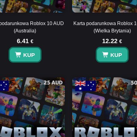
 podarunkowa Roblox 10 AUD
Karta podarunkowa Roblox 
(Australia)
(Wielka Brytania)
6.41
12.22
€
€
KUP
KUP