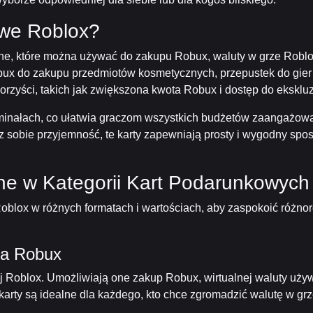
we Roblox?
ne, które można używać do zakupu Robux, waluty w grze Roblo
ux do zakupu przedmiotów kosmetycznych, przepustek do gier 
rzyści, takich jak zwiększona kwota Robux i dostęp do ekskluz
nałach, co ułatwia graczom wszystkich budżetów zaangażowani
z sobie przyjemność, te karty zapewniają prosty i wygodny spo
ne w Kategorii Kart Podarunkowych
Roblox w różnych formatach i wartościach, aby zaspokoić różnor
na Robux
ej Roblox. Umożliwiają one zakup Robux, wirtualnej waluty uż
te karty są idealne dla każdego, kto chce zgromadzić walutę w 