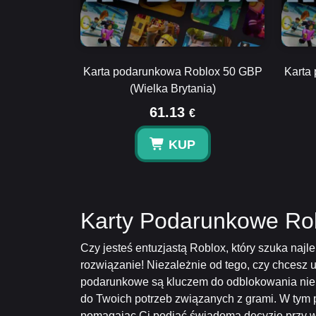
Karta podarunkowa Roblox 50 GBP
Karta
(Wielka Brytania)
61.13
€
KUP
Karty Podarunkowe Rob
Czy jesteś entuzjastą Roblox, który szuka na
rozwiązanie! Niezależnie od tego, czy chcesz 
podarunkowe są kluczem do odblokowania nieko
do Twoich potrzeb związanych z grami. W tym
pomagając Ci podjąć świadomą decyzję przy wy