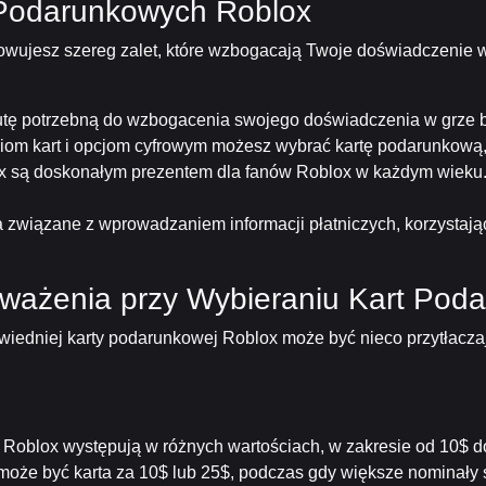
t Podarunkowych Roblox
wujesz szereg zalet, które wzbogacają Twoje doświadczenie w 
utę potrzebną do wzbogacenia swojego doświadczenia w grze b
ciom kart i opcjom cyfrowym możesz wybrać kartę podarunkową
x są doskonałym prezentem dla fanów Roblox w każdym wieku. 
ka związane z wprowadzaniem informacji płatniczych, korzystaj
ważenia przy Wybieraniu Kart Pod
wiedniej karty podarunkowej Roblox może być nieco przytłacza
Roblox występują w różnych wartościach, w zakresie od 10$ do
może być karta za 10$ lub 25$, podczas gdy większe nominały 