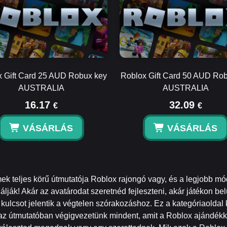
 Gift Card 25 AUD Robux key
Roblox Gift Card 50 AUD Ro
AUSTRALIA
AUSTRALIA
16.17
32.09
€
€
VÁSÁRLÁS
VÁSÁRLÁS
ek teljes körű útmutatója Roblox rajongó vagy, és a legjobb m
ják! Akár az avatárodat szeretnéd fejleszteni, akár játékon belü
kulcsot jelentik a végtelen szórakozáshoz. Ez a kategóriaoldal 
az útmutatóban végigvezetünk mindent, amit a Roblox ajándékkár