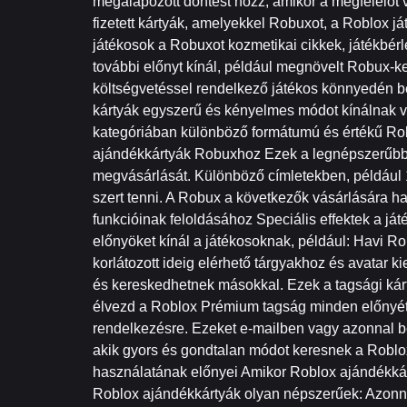
megalapozott döntést hozz, amikor a megfelelőt
fizetett kártyák, amelyekkel Robuxot, a Roblox j
játékosok a Robuxot kozmetikai cikkek, játékbé
további előnyt kínál, például megnövelt Robux-k
költségvetéssel rendelkező játékos könnyedén b
kártyák egyszerű és kényelmes módot kínálnak vi
kategóriában különböző formátumú és értékű Robl
ajándékkártyák Robuxhoz Ezek a legnépszerűbb R
megvásárlását. Különböző címletekben, például 
szert tenni. A Robux a következők vásárlására ha
funkcióinak feloldásához Speciális effektek a 
előnyöket kínál a játékosoknak, például: Havi 
korlátozott ideig elérhető tárgyakhoz és avatar 
és kereskedhetnek másokkal. Ezek a tagsági kár
élvezd a Roblox Prémium tagság minden előnyét. 
rendelkezésre. Ezeket e-mailben vagy azonnal b
akik gyors és gondtalan módot keresnek a Robl
használatának előnyei Amikor Roblox ajándékkár
Roblox ajándékkártyák olyan népszerűek: Azonn