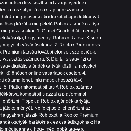
szönhetően kiválaszthatod az igényeidnek
den korosztályú Roblox rajongó számára.
i adatok megadásának kockázatait ajándékkártyák
hetőség közül a megfelelő Roblox ajándékkártya
 meghozatalakor: 1. Címlet Gondold át, mennyit
 befolyásolja, hogy mennyi Robuxot kapsz. Kisebb
agy nagyobb vásárlásokhoz. 2. Roblox Premium vs.
ox Premium tagság további előnyeit szeretnéd-e
választás számodra. 3. Digitális vagy fizikai
vagy digitális ajándékkártyák közül, amelyeket
k, különösen online vásárlások esetén. 4.
árati dátuma lehet, míg mások hosszú távú
z. 5. Platformkompatibilitás A Roblox számos
kkártya kompatibilis azzal a platformmal,
llenőrizni. Tippek a Roblox ajándékkártyája
átékélményét. Ne felejtse el ellenőrizni az
 Ha gyakran játszik Robloxot, a Roblox Premium
 Ajándékkártyák barátoknak és családtagoknak: Ha
ató módja annak, hogy még jobbá tegye a