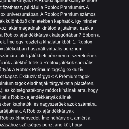
 ajándékkártyák? A Roblox ajándékkártyák előre
 fizethetsz, például a Roblox Premiumért. A
Roblox univerzumában. A Roblox Premium számos
tyák különböző címletekben kaphatók, így minden
oz, akár magadnak kínálod a jutalmat, ezek a
el a Roblox ajándékkártyák kategóriában? Ebben a
k. Íme egy részlet a kínálatunkból: 1. Roblox
x játékokban használt virtuális pénznem
 számára, akik játékbeli pénznemre szeretnének
ációk Játékbérletek a Roblox játékok speciális
ártyák A Roblox Prémium tagság exkluzív
t kapsz. Exkluzív tárgyak: A Prémium tagok
rémium tagok eladhatják tárgyaikat a piactéren,
), és költséghatékony módot kínálnak arra, hogy
itális Roblox ajándékkártyák állnak
etekben kaphatók, és nagyszerűek azok számára,
rátjuknak. A Roblox ajándékkártyák
 Roblox élményedet. Íme néhány ok, amiért a
ozásához szükséges pénzt anélkül, hogy