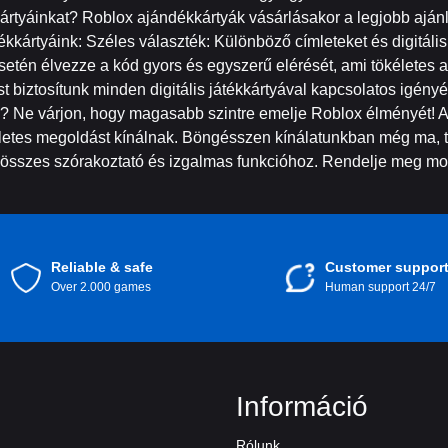
kártyáinkat? Roblox ajándékkártyák vásárlásakor a legjobb ajá
dékkártyáink: Széles választék: Különböző címleteket és digitál
 esetén élvezze a kód gyors és egyszerű elérését, ami tökéletes 
st biztosítunk minden digitális játékkártyával kapcsolatos igén
a? Ne várjon, hogy magasabb szintre emelje Roblox élményét! Ak
etes megoldást kínálnak. Böngésszen kínálatunkban még ma, tal
 összes szórakoztató és izgalmas funkcióhoz. Rendelje meg most
Reliable & safe
Customer suppor
Over 2.000 games
Human support 24/7
Információ
Rólunk