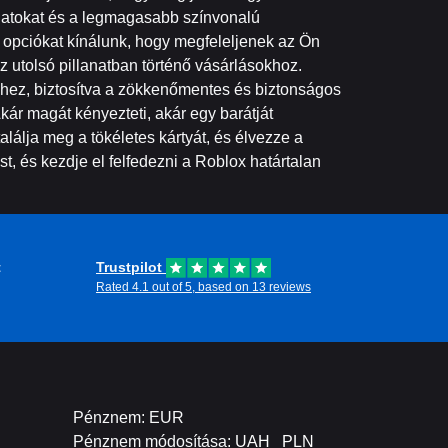
nlatokat és a legmagasabb színvonalú
is opciókat kínálunk, hogy megfeleljenek az Ön
az utolsó pillanatban történő vásárlásokhoz.
yéhez, biztosítva a zökkenőmentes és biztonságos
ár magát kényezteti, akár egy barátját
álja meg a tökéletes kártyát, és élvezze a
, és kezdje el felfedezni a Roblox határtalan
t
Trustpilot
Rated 4.1 out of 5, based on 13 reviews
Pénznem: EUR
Pénznem módosítása:
UAH
PLN