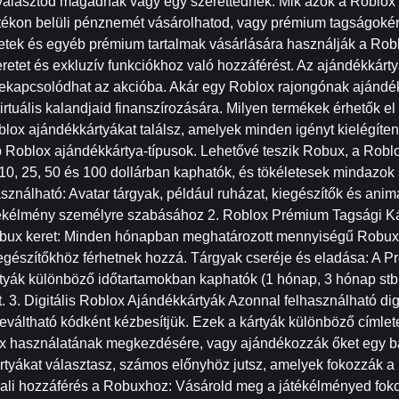
 választod magadnak vagy egy szerettednek. Mik azok a Roblox
átékon belüli pénznemét vásárolhatod, vagy prémium tagságokért
rletek és egyéb prémium tartalmak vásárlására használják a 
eretet és exkluzív funkciókhoz való hozzáférést. Az ajándékkár
ekapcsolódhat az akcióba. Akár egy Roblox rajongónak ajándék
rtuális kalandjaid finanszírozására. Milyen termékek érhetők 
ox ajándékkártyákat találsz, amelyek minden igényt kielégítene
oblox ajándékkártya-típusok. Lehetővé teszik Robux, a Roblo
10, 25, 50 és 100 dollárban kaphatók, és tökéletesek mindazok
sználható: Avatar tárgyak, például ruházat, kiegészítők és anim
játékélmény személyre szabásához 2. Roblox Prémium Tagsági K
Robux keret: Minden hónapban meghatározott mennyiségű Robuxo
kiegészítőkhöz férhetnek hozzá. Tárgyak cseréje és eladása: A P
tyák különböző időtartamokban kaphatók (1 hónap, 3 hónap stb.
3. Digitális Roblox Ajándékkártyák Azonnal felhasználható dig
eváltható kódként kézbesítjük. Ezek a kártyák különböző címl
ox használatának megkezdésére, vagy ajándékozzák őket egy ba
tyákat választasz, számos előnyhöz jutsz, amelyek fokozzák a
ali hozzáférés a Robuxhoz: Vásárold meg a játékélményed fok