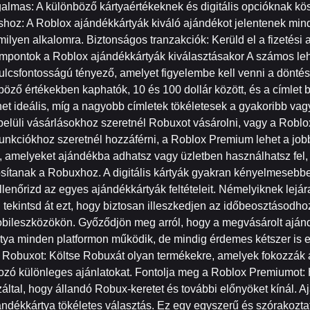
lmas: A különböző kártyaértékeknek és digitális opcióknak kö
shoz: A Roblox ajándékkártyák kiváló ajándékot jelentenek min
ilyen alkalomra. Biztonságos tranzakciók: Kerüld el a fizetés
empontok a Roblox ajándékkártyák kiválasztásakor A számos le
ulcsfontosságú tényező, amelyet figyelembe kell venni a döntés
nböző értékekben kaphatók, 10 és 100 dollár között, és a címlet
het ideális, míg a nagyobb címletek tökéletesek a gyakoribb v
belüli vásárlásokhoz szeretnél Robuxot vásárolni, vagy a Robl
unkciókhoz szeretnél hozzáférni, a Roblox Premium lehet a jobb 
l, amelyeket ajándékba adhatsz vagy üzletben használhatsz fel, 
osítanak a Robuxhoz. A digitális kártyák gyakran kényelmesebbe
ellenőrizd az egyes ajándékkártyák feltételeit. Némelyiknek lej
 tekintsd át ezt, hogy biztosan illeszkedjen az időbeosztásodho
bileszközökön. Győződjön meg arról, hogy a megvásárolt ajándé
tya minden platformon működik, de mindig érdemes kétszer is e
obuxot: Költse Robuxát olyan termékekre, amelyek fokozzák a j
kozó különleges ajánlatokat. Fontolja meg a Roblox Premiumot:
által, hogy állandó Robux-keretet és további előnyöket kínál.
ándékkártya tökéletes választás. Ez egy egyszerű és szórakozt