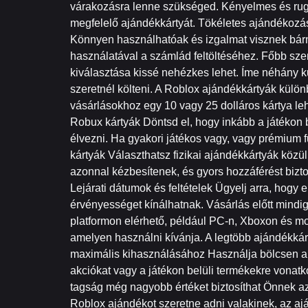
várakozásra lenne szükséged. Kényelmes és ruga
megfelelő ajándékkártyát. Tökéletes ajándékozá
Könnyen használhatóak és izgalmat visznek bárm
használatával a számlád feltöltéséhez. Főbb sz
kiválasztása kissé nehézkes lehet. Íme néhány k
szeretnél költeni. A Roblox ajándékkártyák külö
vásárlásokhoz egy 10 vagy 25 dolláros kártya le
Robux kártyák Döntsd el, hogy inkább a játékon 
élvezni. Ha gyakori játékos vagy, vagy prémium f
kártyák Választhatsz fizikai ajándékkártyák közü
azonnal kézbesítenek, és gyors hozzáférést bizt
Lejárati dátumok és feltételek Ügyelj arra, hogy 
érvényességet kínálhatnak. Vásárlás előtt mindig
platformon elérhető, például PC-n, Xboxon és mo
amelyen használni kívánja. A legtöbb ajándékkár
maximális kihasználásához Használja bölcsen a R
akciókat vagy a játékon belüli termékekre vonat
tagság még nagyobb értéket biztosíthat Önnek az
Roblox ajándékot szeretne adni valakinek, az aj