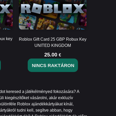
bux key
Roblox Gift Card 25 GBP Robux Key
UNITED KINGDOM
25.00
€
NINCS RAKTÁRON
ódot keresed a játékélményed fokozására? A
li kiegészítőket vásárolni, akár exkluzív
különféle Roblox ajándékkártyákat kínál,
tyákról tudni kell, segítve abban, hogy