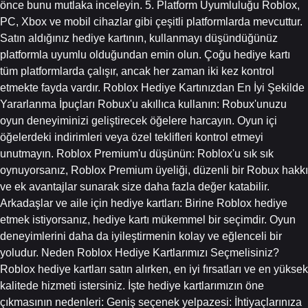
önce bunu mutlaka inceleyin. 5. Platform Uyumluluğu Roblox,
PC, Xbox ve mobil cihazlar gibi çeşitli platformlarda mevcuttur.
Satın aldığınız hediye kartının, kullanmayı düşündüğünüz
platformla uyumlu olduğundan emin olun. Çoğu hediye kartı
tüm platformlarda çalışır, ancak her zaman iki kez kontrol
etmekte fayda vardır. Roblox Hediye Kartınızdan En İyi Şekilde
Yararlanma İpuçları Robux'u akıllıca kullanın: Robux'unuzu
oyun deneyiminizi geliştirecek öğelere harcayın. Oyun içi
öğelerdeki indirimleri veya özel teklifleri kontrol etmeyi
unutmayın. Roblox Premium'u düşünün: Roblox'u sık sık
oynuyorsanız, Roblox Premium üyeliği, düzenli bir Robux hakkı
ve ek avantajlar sunarak size daha fazla değer katabilir.
Arkadaşlar ve aile için hediye kartları: Birine Roblox hediye
etmek istiyorsanız, hediye kartı mükemmel bir seçimdir. Oyun
deneyimlerini daha da iyileştirmenin kolay ve eğlenceli bir
yoludur. Neden Roblox Hediye Kartlarımızı Seçmelisiniz?
Roblox hediye kartları satın alırken, en iyi fırsatları ve en yüksek
kalitede hizmeti istersiniz. İşte hediye kartlarımızın öne
çıkmasının nedenleri: Geniş seçenek yelpazesi: İhtiyaçlarınıza