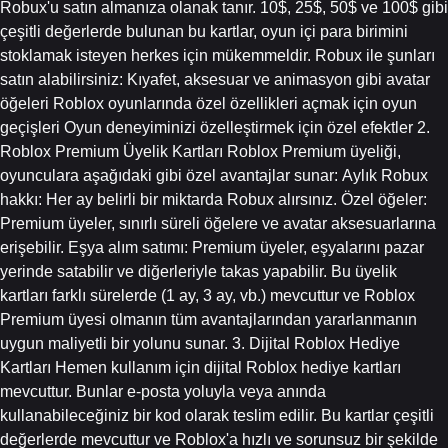
Robux'u satın almanıza olanak tanır. 10$, 25$, 50$ ve 100$ gibi
çeşitli değerlerde bulunan bu kartlar, oyun içi para birimini
stoklamak isteyen herkes için mükemmeldir. Robux ile şunları
satın alabilirsiniz: Kıyafet, aksesuar ve animasyon gibi avatar
öğeleri Roblox oyunlarında özel özellikleri açmak için oyun
geçişleri Oyun deneyiminizi özelleştirmek için özel efektler 2.
Roblox Premium Üyelik Kartları Roblox Premium üyeliği,
oyunculara aşağıdaki gibi özel avantajlar sunar: Aylık Robux
hakkı: Her ay belirli bir miktarda Robux alırsınız. Özel öğeler:
Premium üyeler, sınırlı süreli öğelere ve avatar aksesuarlarına
erişebilir. Eşya alım satımı: Premium üyeler, eşyalarını pazar
yerinde satabilir ve diğerleriyle takas yapabilir. Bu üyelik
kartları farklı sürelerde (1 ay, 3 ay, vb.) mevcuttur ve Roblox
Premium üyesi olmanın tüm avantajlarından yararlanmanın
uygun maliyetli bir yolunu sunar. 3. Dijital Roblox Hediye
Kartları Hemen kullanım için dijital Roblox hediye kartları
mevcuttur. Bunlar e-posta yoluyla veya anında
kullanabileceğiniz bir kod olarak teslim edilir. Bu kartlar çeşitli
değerlerde mevcuttur ve Roblox'a hızlı ve sorunsuz bir şekilde