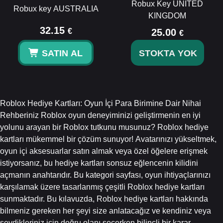
Robux Key UNITED
Robux key AUSTRALIA
KINGDOM
32.15
€
25.00
€
SATIN AL
STOKTA YOK
Roblox Hediye Kartları: Oyun İçi Para Birimine Dair Nihai
Rehberiniz Roblox oyun deneyiminizi geliştirmenin en iyi
yolunu arayan bir Roblox tutkunu musunuz? Roblox hediye
kartları mükemmel bir çözüm sunuyor! Avatarınızı yükseltmek,
oyun içi aksesuarlar satın almak veya özel öğelere erişmek
istiyorsanız, bu hediye kartları sonsuz eğlencenin kilidini
açmanın anahtarıdır. Bu kategori sayfası, oyun ihtiyaçlarınızı
karşılamak üzere tasarlanmış çeşitli Roblox hediye kartları
sunmaktadır. Bu kılavuzda, Roblox hediye kartları hakkında
bilmeniz gereken her şeyi size anlatacağız ve kendiniz veya
sevdikleriniz için doğru olanı seçerken bilinçli bir karar