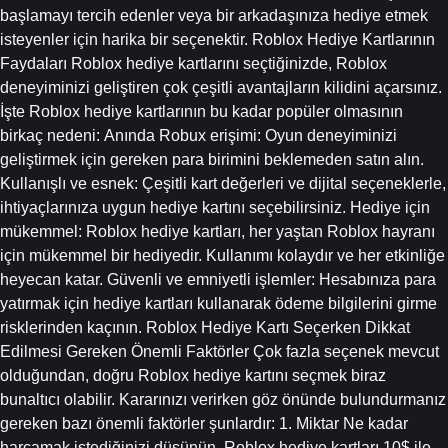
başlamayı tercih edenler veya bir arkadaşınıza hediye etmek
isteyenler için harika bir seçenektir. Roblox Hediye Kartlarının
Faydaları Roblox hediye kartlarını seçtiğinizde, Roblox
deneyiminizi geliştiren çok çeşitli avantajların kilidini açarsınız.
İşte Roblox hediye kartlarının bu kadar popüler olmasının
birkaç nedeni: Anında Robux erişimi: Oyun deneyiminizi
geliştirmek için gereken para birimini beklemeden satın alın.
Kullanışlı ve esnek: Çeşitli kart değerleri ve dijital seçeneklerle,
ihtiyaçlarınıza uygun hediye kartını seçebilirsiniz. Hediye için
mükemmel: Roblox hediye kartları, her yaştan Roblox hayranı
için mükemmel bir hediyedir. Kullanımı kolaydır ve her etkinliğe
heyecan katar. Güvenli ve emniyetli işlemler: Hesabınıza para
yatırmak için hediye kartları kullanarak ödeme bilgilerini girme
risklerinden kaçının. Roblox Hediye Kartı Seçerken Dikkat
Edilmesi Gereken Önemli Faktörler Çok fazla seçenek mevcut
olduğundan, doğru Roblox hediye kartını seçmek biraz
bunaltıcı olabilir. Kararınızı verirken göz önünde bulundurmanız
gereken bazı önemli faktörler şunlardır: 1. Miktar Ne kadar
harcamak istediğinizi düşünün. Roblox hediye kartları 10$ ile