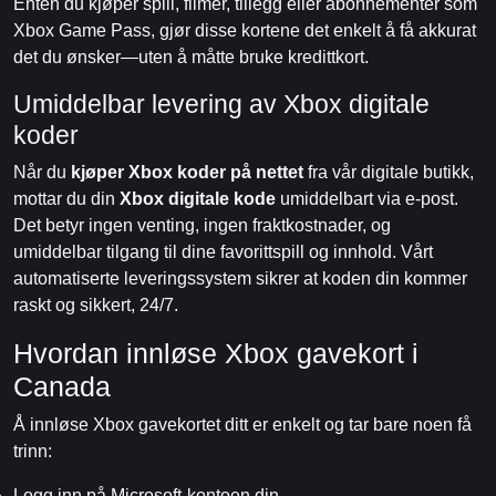
Enten du kjøper spill, filmer, tillegg eller abonnementer som
Xbox Game Pass, gjør disse kortene det enkelt å få akkurat
det du ønsker—uten å måtte bruke kredittkort.
Umiddelbar levering av Xbox digitale
koder
Når du
kjøper Xbox koder på nettet
fra vår digitale butikk,
mottar du din
Xbox digitale kode
umiddelbart via e-post.
Det betyr ingen venting, ingen fraktkostnader, og
umiddelbar tilgang til dine favorittspill og innhold. Vårt
automatiserte leveringssystem sikrer at koden din kommer
raskt og sikkert, 24/7.
Hvordan innløse Xbox gavekort i
Canada
Å innløse Xbox gavekortet ditt er enkelt og tar bare noen få
trinn:
Logg inn på Microsoft-kontoen din.