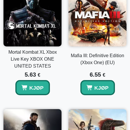
Mortal Kombat XL Xbox
Mafia III: Definitive Edition
Live Key XBOX ONE
(Xbox One) (EU)
UNITED STATES
5.63
6.55
€
€
KJØP
KJØP