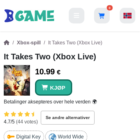
0
Xbox-spill
It Takes Two (Xbox Live)
It Takes Two (Xbox Live)
10.99
€
KJØP
Betalinger aksepteres over hele verden 🌍
Se andre alternativer
4.7
/5
(
44
votes)
Digital Key
World Wide