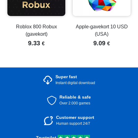
Roblox 800 Robux
Apple-gavekort 10 USD
(gavekort)
(USA)
9.33
9.09
€
€
Super fast
Instant digital download
Reliable & safe
Over 2.000 games
Customer support
Human support 24/7
Trustpilot