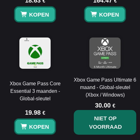
18.63
164.47
€
€
KOPEN
KOPEN
Xbox Game Pass Ultimate 6
Xbox Game Pass Core
maand - Global-sleutel
Essential 3 maanden -
(Xbox / Windows)
Global-sleutel
30.00
€
19.98
€
NIET OP
KOPEN
VOORRAAD