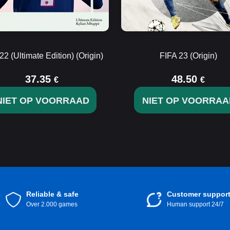
22 (Ultimate Edition) (Origin)
FIFA 23 (Origin)
37.35
48.50
€
€
NIET OP VOORRAAD
NIET OP VOORRAA
Reliable & safe
Customer suppor
Over 2.000 games
Human support 24/7