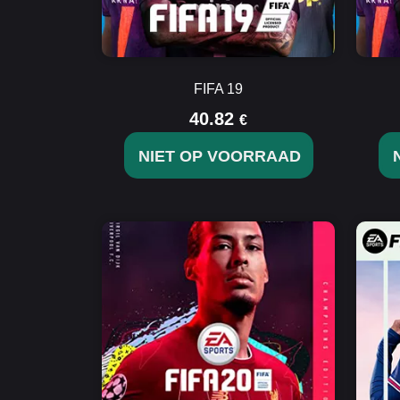
FIFA 19
40.82
€
NIET OP VOORRAAD