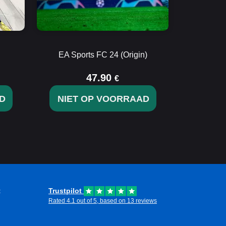
EA Sports FC 24 (Origin)
47.90
€
D
NIET OP VOORRAAD
t
Trustpilot
Rated 4.1 out of 5, based on 13 reviews