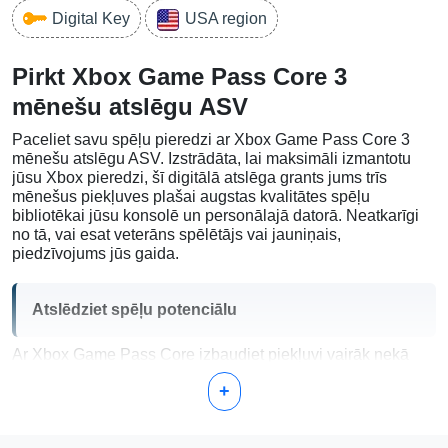
Digital Key
USA region
Pirkt Xbox Game Pass Core 3
mēnešu atslēgu ASV
Paceliet savu spēļu pieredzi ar Xbox Game Pass Core 3
mēnešu atslēgu ASV. Izstrādāta, lai maksimāli izmantotu
jūsu Xbox pieredzi, šī digitālā atslēga grants jums trīs
mēnešus piekļuves plašai augstas kvalitātes spēļu
bibliotēkai jūsu konsolē un personālajā datorā. Neatkarīgi
no tā, vai esat veterāns spēlētājs vai jauniņais,
piedzīvojums jūs gaida.
Atslēdziet spēļu potenciālu
Ar Xbox Game Pass Core izbaudiet piekļuvi vairāk nekā
100 augstas kvalitātes spēlēm, ieskaitot gaidāmās
+
nosaukumus iznākšanas dienā. Šī dalība ļauj jums atklāt
jaunas spēles, kuras jūs iemīlēsiet, piedāvājot bezgalīgas
spēļu iespējas. Pirkt Xbox Game Pass Core 3 mēnešu