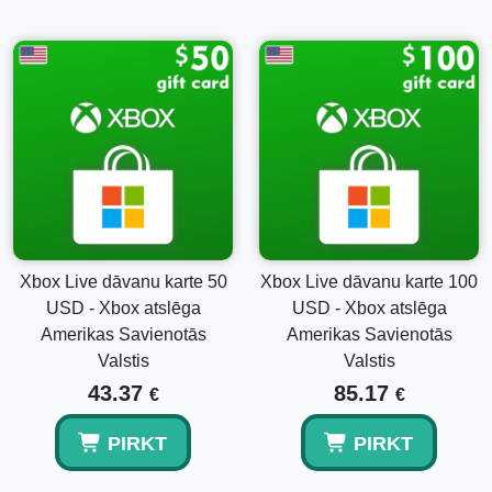
Meklējat citas abonēšanas periods? Apsveriet mūsu citus
piedāvājumus:
Xbox Game Pass Core 1 mēneša atslēga ASV
Xbox Game Pass Core 6 mēnešu atslēga ASV
SEO atslēgvārdi:
Pirkt Xbox Game Pass Core 3 mēnešu atslēgu ASV
Xbox Game Pass Core 3 mēneši
XGP Core aktivizācijas ceļvedis
Xbox Game Pass abonēšanas iespējas
Xbox Live dāvanu karte 50
Xbox Live dāvanu karte 100
Izmantojiet savas spēļu sesijas maksimāli, izmantojot Xbox
USD - Xbox atslēga
USD - Xbox atslēga
Game Pass Core. Paplašināt savu spēļu bibliotēku nekad
Amerikas Savienotās
Amerikas Savienotās
nav bijis vieglāk. Iegādājieties savu atslēgu šodien!
Valstis
Valstis
43.37
85.17
€
€
PIRKT
PIRKT