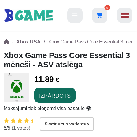
0
Xbox USA
Xbox Game Pass Core Essential 3 mēneš
Xbox Game Pass Core Essential 3
mēneši - ASV atslēga
11.89
€
IZPĀRDOTS
Maksājumi tiek pieņemti visā pasaulē 🌍
Skatīt citus variantus
5
/5
(
1
votes)