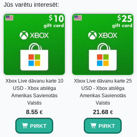
atslēgu ASV šodien un ienirstiet izklaides pasaulē.
Jūs varētu interesēt:
Kā aktivizēt Xbox Game Pass Core 3 mēnešu
atslēgu
Xbox Game Pass Core aktivizēšana ir ātra un vienkārša.
Izpildiet šos soļus, lai uzsāktu savu spēļu ceļojumu:
Pārliecinieties, ka jūsu Xbox konsole ir pieslēgta
internetam.
Nospiediet Xbox pogu uz sava kontroliera, lai atvērtu
ceļvedi.
Pārejiet uz "Sākums" cilni un izvēlieties "Veikals".
Xbox Live dāvanu karte 10
Xbox Live dāvanu karte 25
Veikalā, ritiniet uz leju un izvēlieties "Iegādāties".
USD - Xbox atslēga
USD - Xbox atslēga
Ievadiet 25 rakstzīmju kodu, ko saņēmāt ar pirkumu.
Amerikas Savienotās
Amerikas Savienotās
Izpildiet norādījumus, lai pabeigtu atpirkšanas procesu.
Valstis
Valstis
Izbaudiet piekļuvi savai Xbox Game Pass Core
abonementam!
8.55
21.68
€
€
PIRKT
PIRKT
Pētiet citas iespējas