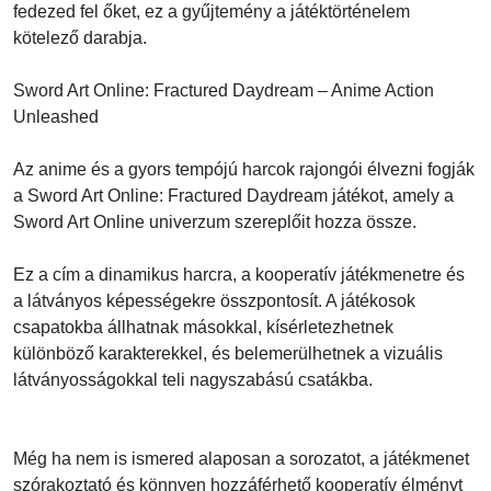
fedezed fel őket, ez a gyűjtemény a játéktörténelem
kötelező darabja.
Sword Art Online: Fractured Daydream – Anime Action
Unleashed
Az anime és a gyors tempójú harcok rajongói élvezni fogják
a Sword Art Online: Fractured Daydream játékot, amely a
Sword Art Online univerzum szereplőit hozza össze.
Ez a cím a dinamikus harcra, a kooperatív játékmenetre és
a látványos képességekre összpontosít. A játékosok
csapatokba állhatnak másokkal, kísérletezhetnek
különböző karakterekkel, és belemerülhetnek a vizuális
látványosságokkal teli nagyszabású csatákba.
Még ha nem is ismered alaposan a sorozatot, a játékmenet
szórakoztató és könnyen hozzáférhető kooperatív élményt