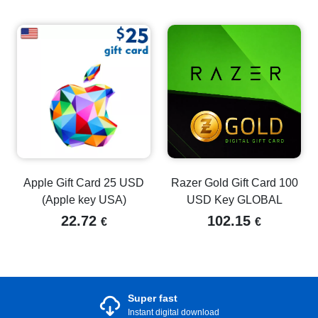
Apple Gift Card 25 USD
Razer Gold Gift Card 100
(Apple key USA)
USD Key GLOBAL
22.72
102.15
€
€
Super fast
Instant digital download