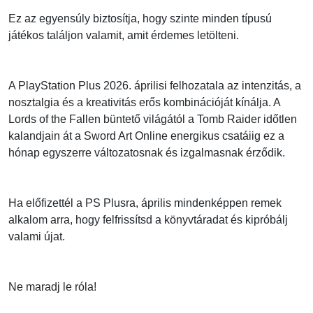
Ez az egyensúly biztosítja, hogy szinte minden típusú
játékos találjon valamit, amit érdemes letölteni.
A PlayStation Plus 2026. áprilisi felhozatala az intenzitás, a
nosztalgia és a kreativitás erős kombinációját kínálja. A
Lords of the Fallen büntető világától a Tomb Raider időtlen
kalandjain át a Sword Art Online energikus csatáiig ez a
hónap egyszerre változatosnak és izgalmasnak érződik.
Ha előfizettél a PS Plusra, április mindenképpen remek
alkalom arra, hogy felfrissítsd a könyvtáradat és kipróbálj
valami újat.
Ne maradj le róla!