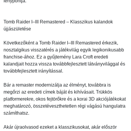
fénypontja.
Tomb Raider I–III Remastered – Klasszikus kalandok
újjászületése
Következőként a Tomb Raider I–III Remastered érkezik,
nosztalgikus visszatérés a játékvilág egyik legikonikusabb
franchise-ához. Ez a gyűjtemény Lara Croft eredeti
kalandjait hozza vissza továbbfejlesztett látványvilággal és
továbbfejlesztett irányítással.
Bár a remaster modernizálja az élményt, továbbra is
megőrzi az eredeti címek báját és kihívásait. Trükkös
platformerekre, okos fejtörőkre és a korai 3D akciójátékokat
meghatározó, összetéveszthetetlen régi vágású hangulatra
számíthatsz.
Akár újraolvasod ezeket a klasszikusokat, akár először