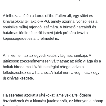
A felhozatal élén a Lords of the Fallen áll, egy sötét és
kihívásokkal teli akció-RPG, amely azonnal vonzó lesz a
soulslike műfaj rajongói számára. A büntető harcairól és
hatalmas főellenfeleiről ismert játék próbára teszi a
képességeidet és a türelmedet is.
Ami kiemeli, az az egyedi kettős világmechanikája. A
játékosok zökkenőmentesen válthatnak az élők világa és a
holtak birodalma között, stratégiai réteget adva a
felfedezéshez és a harchoz. A halál nem a vég – csak egy
új kihívás kezdete.
Ha szereted azokat a játékokat, amelyek a fejlődésre
ösztönöznek és a kitartást jutalmazzák, ez könnyen a hónap