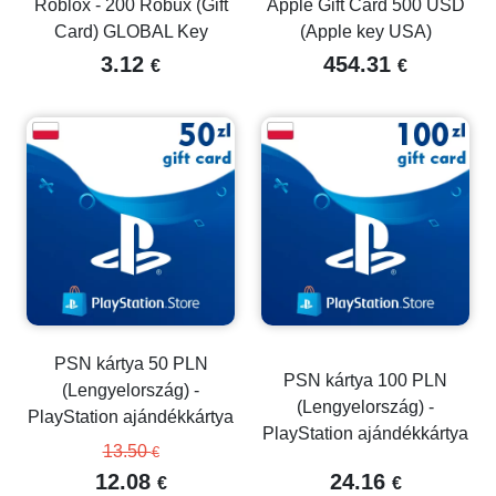
Roblox - 200 Robux (Gift
Apple Gift Card 500 USD
Card) GLOBAL Key
(Apple key USA)
3.12
454.31
€
€
PSN kártya 50 PLN
PSN kártya 100 PLN
(Lengyelország) -
(Lengyelország) -
PlayStation ajándékkártya
PlayStation ajándékkártya
13.50
€
12.08
24.16
€
€