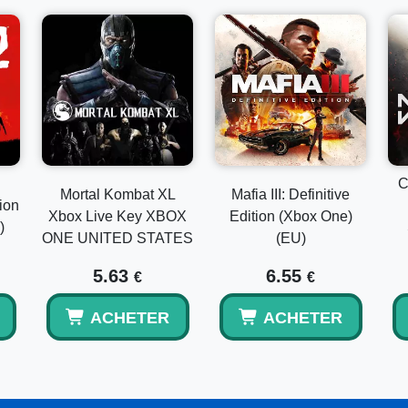
C
Mortal Kombat XL
Mafia III: Definitive
ion
Xbox Live Key XBOX
Edition (Xbox One)
)
ONE UNITED STATES
(EU)
5.63
6.55
€
€
ACHETER
ACHETER