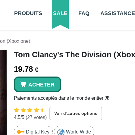
PRODUITS
SALE
FAQ
ASSISTANCE
ion (Xbox one)
Tom Clancy's The Division (Xbox
19.78
€
ACHETER
Paiements acceptés dans le monde entier 🌍
Voir d’autres options
4.5
/5
(
27
votes)
Digital Key
World Wide