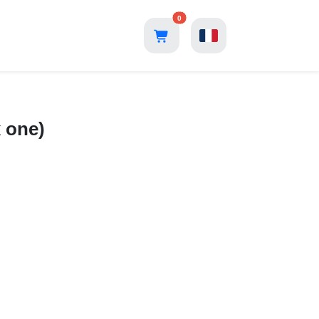
0
 one)