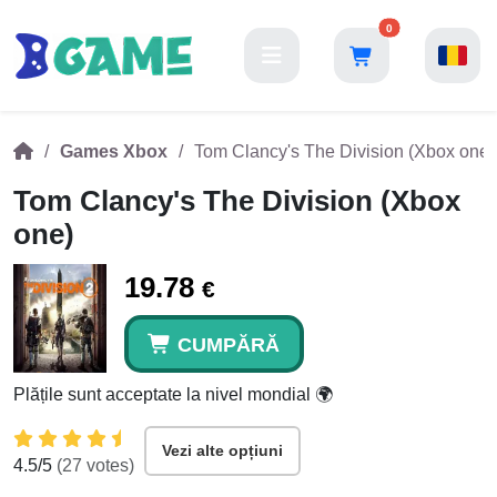
0
Games Xbox
Tom Clancy's The Division (Xbox one)
Tom Clancy's The Division (Xbox
one)
19.78
€
CUMPĂRĂ
Plățile sunt acceptate la nivel mondial 🌍
Vezi alte opțiuni
4.5
/5
(
27
votes)