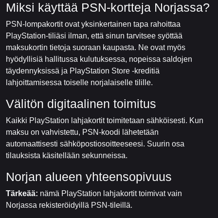
Miksi käyttää PSN-kortteja Norjassa?
PSN-lompakortit ovat yksinkertainen tapa rahoittaa
PlayStation-tiliäsi ilman, että sinun tarvitsee syöttää
maksukortin tietoja suoraan kaupasta. Ne ovat myös
hyödyllisiä hallitussa kulutuksessa, nopeissa saldojen
täydennyksissä ja PlayStation Store -kreditiä
lahjoittamisessa toiselle norjalaiselle tilille.
Välitön digitaalinen toimitus
Kaikki PlayStation lahjakortit toimitetaan sähköisesti. Kun
maksu on vahvistettu, PSN-koodi lähetetään
automaattisesti sähköpostiosoitteeseesi. Suurin osa
tilauksista käsitellään sekunneissa.
Norjan alueen yhteensopivuus
Tärkeää:
nämä PlayStation lahjakortit toimivat vain
Norjassa rekisteröidyillä PSN-tileillä.