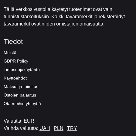
Tällä verkkosivustolla käytetyt tuotenimet ovat vain
tunnistustarkoituksiin. Kaikki tavaramerkit ja rekisteröidyt
tavaramerkit ovat niiden omistajien omaisuutta.
Tiedot
Meistä
GDPR Policy
Tietosuojakäytäntö
Käyttöehdot
Maksut ja toimitus
Ostojen palautus
Ota meihin yhteyttä
Valuutta: EUR
Vaihda valuutta:
UAH
PLN
TRY