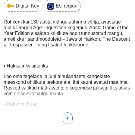
Digital Key
EU region
Rohkem kui 130 aasta mängu auhinna võitja, avastage
lõplik Dragon Age: Inquisition kogemus. Aasta Game of the
Year Edition sisaldab kriitikute poolt tunnustatud mängu,
ametlikke lisandmooduleid – Jaws of Hakkon, The Descent
ja Trespasser – ning lisatud funktsioone.
• Hakka inkvisiitoriks
Loo oma tegelane ja juhi ainulaadsete kangelaste
meeskond ohtlikule teekonnale läbi kauni avatud maailma.
Rasked valikud määravad teie kogemuse ja isegi üks otsus
võib eelseisvat kulgu muuta.
• Hakkoni lõuad
Avastage viimase inkvisiitori ja tema kütitud võimsa
+
draakoni saatus.
• Laskumine