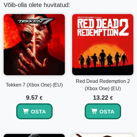
Võib-olla olete huvitatud:
Minge maa alla, et paljastada Thedast ähvardavate
salapäraste maavärinate allikas.
• Rikkuja
Uute ohtude ilmnemisel otsustage inkvisitsiooni lõplik
saatus.
• luksuslik versiooniuuendus, avvar ja Qunari rikkus
Kohandage oma Inquisitionit spetsiaalsete varustuse,
legendaarsete relvade, erinevate kinnituste ja ainulaadsete
Skyholdi elementidega, et oma kodubaasi isikupärastada.
Red Dead Redemption 2
Tekken 7 (Xbox One) (EU)
(Xbox One) (EU)
9.57
13.22
€
€
OSTA
OSTA