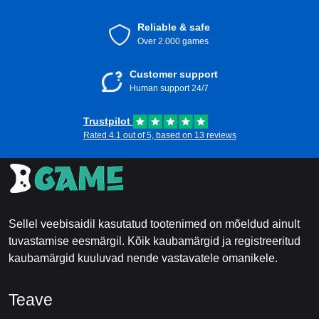
Reliable & safe
Over 2.000 games
Customer support
Human support 24/7
Trustpilot
Rated 4.1 out of 5, based on 13 reviews
Sellel veebisaidil kasutatud tootenimed on mõeldud ainult
tuvastamise eesmärgil. Kõik kaubamärgid ja registreeritud
kaubamärgid kuuluvad nende vastavatele omanikele.
Teave