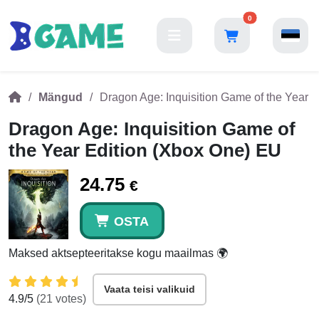
0
Mängud
Dragon Age: Inquisition Game of the Year 
Dragon Age: Inquisition Game of
the Year Edition (Xbox One) EU
24.75
€
OSTA
Maksed aktsepteeritakse kogu maailmas 🌍
Vaata teisi valikuid
4.9
/5
(
21
votes)