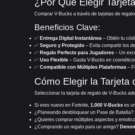
¿Por Qué Elegir Tarjet
Comprar V-Bucks a través de tarjetas de regalo 
Beneficios Clave:
✅
Entrega Digital Instantánea
– Obtén tu cód
✅
Seguro y Protegido
– Evita compartir los det
✅
Regalo Perfecto para Jugadores
– Un exce
✅
Uso Flexible
– Gasta V-Bucks en cosméticos
✅
Compatible con Múltiples Plataformas
– F
Cómo Elegir la Tarjet
Seleccionar la tarjeta de regalo de V-Bucks ad
Si eres nuevo en Fortnite,
1,000 V-Bucks
es un
¿Planeando desbloquear un Pase de Batalla?
¿Quieres comprar múltiples aspectos y emoti
¿Comprando un regalo para un amigo?
Denom